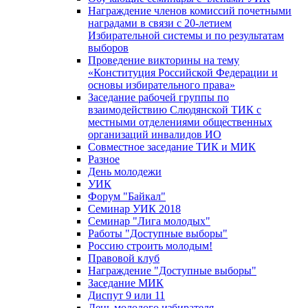
Награждение членов комиссий почетными
наградами в связи с 20-летием
Избирательной системы и по результатам
выборов
Проведение викторины на тему
«Конституция Российской Федерации и
основы избирательного права»
Заседание рабочей группы по
взаимодействию Слюдянской ТИК с
местными отделениями общественных
организаций инвалидов ИО
Совместное заседание ТИК и МИК
Разное
День молодежи
УИК
Форум "Байкал"
Семинар УИК 2018
Семинар "Лига молодых"
Работы "Доступные выборы"
Россию строить молодым!
Правовой клуб
Награждение "Доступные выборы"
Заседание МИК
Диспут 9 или 11
День молодого избирателя