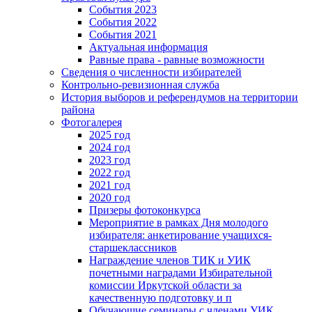
События 2023
События 2022
События 2021
Актуальная информация
Равные права - равные возможности
Сведения о численности избирателей
Контрольно-ревизионная служба
История выборов и референдумов на территории
района
Фотогалерея
2025 год
2024 год
2023 год
2022 год
2021 год
2020 год
Призеры фотоконкурса
Мероприятие в рамках Дня молодого
избирателя: анкетирование учащихся-
старшеклассников
Награждение членов ТИК и УИК
почетными наградами Избирательной
комиссии Иркутской области за
качественную подготовку и п
Обучающие семинары с членами УИК