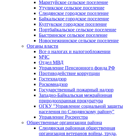
Маритуйское сельское поселение
Утуликское сельское поселение
Слюдянское городское поселение
Байкальское городское поселение
Култукское городское поселение
Портбайкальское сельское поселение
Быстринское сельское поселение
Новоснежнинское сельское поселение
Органы власти
Все о налогах и налогообложении
МЧС
Отдел МВД
Управление Пенсионного фонда РФ
Противодействие коррупции
Гостехнадзор
Роскомнадзор
Государственный пожарный надзор
Западно-Байкальская межрайонная
природоохранная прокуратура
ОГКУ "Управление социальной защиты
населения по Слюдянскому району"
Управление Росреестра
Общественные организации района
Слюдянская районная общественная
организация ветеранов войны, труда,