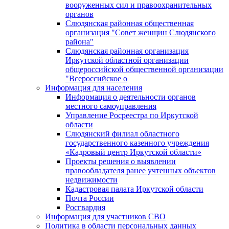
вооруженных сил и правоохранительных
органов
Слюдянская районная общественная
организация "Совет женщин Слюдянского
района"
Слюдянская районная организация
Иркутской областной организации
общероссийской общественной организации
"Всероссийское о
Информация для населения
Информация о деятельности органов
местного самоуправления
Управление Росреестра по Иркутской
области
Слюдянский филиал областного
государственного казенного учреждения
«Кадровый центр Иркутской области»
Проекты решения о выявлении
правообладателя ранее учтенных объектов
недвижимости
Кадастровая палата Иркутской области
Почта России
Росгвардия
Информация для участников СВО
Политика в области персональных данных