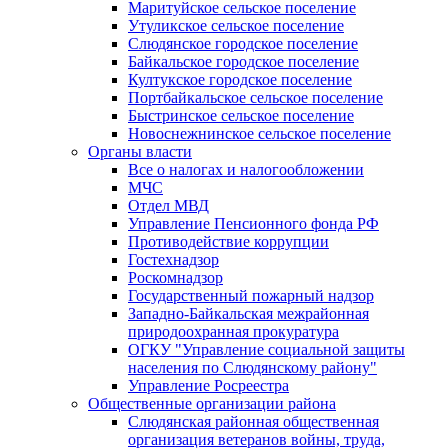
Маритуйское сельское поселение
Утуликское сельское поселение
Слюдянское городское поселение
Байкальское городское поселение
Култукское городское поселение
Портбайкальское сельское поселение
Быстринское сельское поселение
Новоснежнинское сельское поселение
Органы власти
Все о налогах и налогообложении
МЧС
Отдел МВД
Управление Пенсионного фонда РФ
Противодействие коррупции
Гостехнадзор
Роскомнадзор
Государственный пожарный надзор
Западно-Байкальская межрайонная
природоохранная прокуратура
ОГКУ "Управление социальной защиты
населения по Слюдянскому району"
Управление Росреестра
Общественные организации района
Слюдянская районная общественная
организация ветеранов войны, труда,