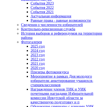
События 2023
События 2022
События 2021
Актуальная информация
Равные права - равные возможности
Сведения о численности избирателей
Контрольно-ревизионная служба
История выборов и референдумов на территории
района
Фотогалерея
2025 год
2024 год
2023 год
2022 год
2021 год
2020 год
Призеры фотоконкурса
Мероприятие в рамках Дня молодого
избирателя: анкетирование учащихся-
старшеклассников
Награждение членов ТИК и УИК
почетными наградами Избирательной
комиссии Иркутской области за
качественную подготовку и п
Обучающие семинары с членами УИК