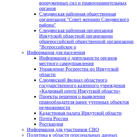
вооруженных сил и правоохранительных
органов
Слюдянская районная общественная
организация "Совет женщин Слюдянского
района"
Слюдянская районная организация
Иркутской областной организации
общероссийской общественной организации
"Всероссийское о
Информация для населения
Информация о деятельности органов
местного самоуправления
Управление Росреестра по Иркутской
области
Слюдянский филиал областного
государственного казенного учреждения
«Кадровый центр Иркутской области»
Проекты решения о выявлении
правообладателя ранее учтенных объектов
недвижимости
Кадастровая палата Иркутской области
Почта России
Росгвардия
Информация для участников СВО
Политика в области персональных данных