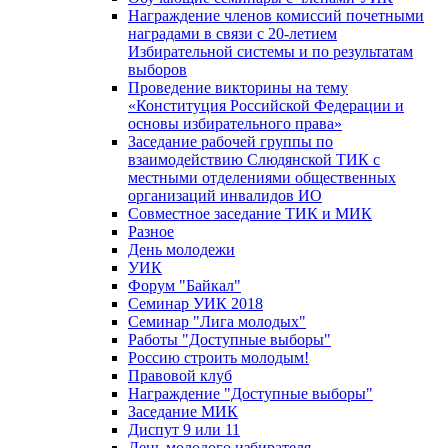
Награждение членов комиссий почетными
наградами в связи с 20-летием
Избирательной системы и по результатам
выборов
Проведение викторины на тему
«Конституция Российской Федерации и
основы избирательного права»
Заседание рабочей группы по
взаимодействию Слюдянской ТИК с
местными отделениями общественных
организаций инвалидов ИО
Совместное заседание ТИК и МИК
Разное
День молодежи
УИК
Форум "Байкал"
Семинар УИК 2018
Семинар "Лига молодых"
Работы "Доступные выборы"
Россию строить молодым!
Правовой клуб
Награждение "Доступные выборы"
Заседание МИК
Диспут 9 или 11
День молодого избирателя