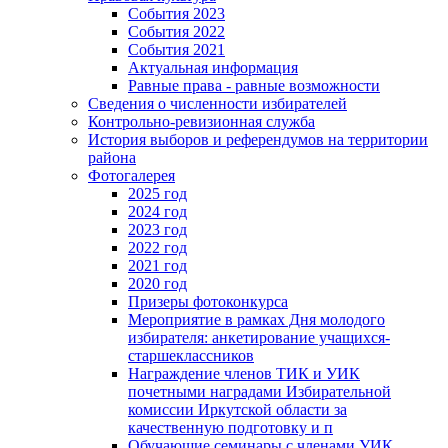
События 2023
События 2022
События 2021
Актуальная информация
Равные права - равные возможности
Сведения о численности избирателей
Контрольно-ревизионная служба
История выборов и референдумов на территории
района
Фотогалерея
2025 год
2024 год
2023 год
2022 год
2021 год
2020 год
Призеры фотоконкурса
Мероприятие в рамках Дня молодого
избирателя: анкетирование учащихся-
старшеклассников
Награждение членов ТИК и УИК
почетными наградами Избирательной
комиссии Иркутской области за
качественную подготовку и п
Обучающие семинары с членами УИК