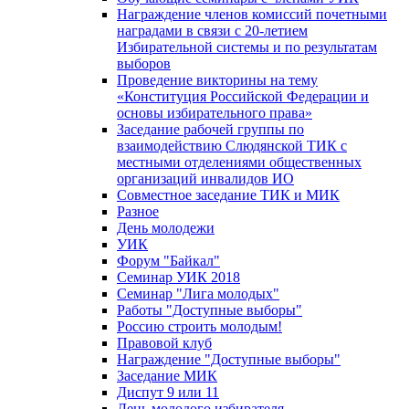
Награждение членов комиссий почетными
наградами в связи с 20-летием
Избирательной системы и по результатам
выборов
Проведение викторины на тему
«Конституция Российской Федерации и
основы избирательного права»
Заседание рабочей группы по
взаимодействию Слюдянской ТИК с
местными отделениями общественных
организаций инвалидов ИО
Совместное заседание ТИК и МИК
Разное
День молодежи
УИК
Форум "Байкал"
Семинар УИК 2018
Семинар "Лига молодых"
Работы "Доступные выборы"
Россию строить молодым!
Правовой клуб
Награждение "Доступные выборы"
Заседание МИК
Диспут 9 или 11
День молодого избирателя