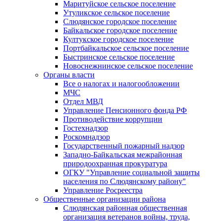
Маритуйское сельское поселение
Утуликское сельское поселение
Слюдянское городское поселение
Байкальское городское поселение
Култукское городское поселение
Портбайкальское сельское поселение
Быстринское сельское поселение
Новоснежнинское сельское поселение
Органы власти
Все о налогах и налогообложении
МЧС
Отдел МВД
Управление Пенсионного фонда РФ
Противодействие коррупции
Гостехнадзор
Роскомнадзор
Государственный пожарный надзор
Западно-Байкальская межрайонная
природоохранная прокуратура
ОГКУ "Управление социальной защиты
населения по Слюдянскому району"
Управление Росреестра
Общественные организации района
Слюдянская районная общественная
организация ветеранов войны, труда,