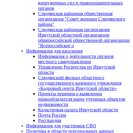
вооруженных сил и правоохранительных
органов
Слюдянская районная общественная
организация "Совет женщин Слюдянского
района"
Слюдянская районная организация
Иркутской областной организации
общероссийской общественной организации
"Всероссийское о
Информация для населения
Информация о деятельности органов
местного самоуправления
Управление Росреестра по Иркутской
области
Слюдянский филиал областного
государственного казенного учреждения
«Кадровый центр Иркутской области»
Проекты решения о выявлении
правообладателя ранее учтенных объектов
недвижимости
Кадастровая палата Иркутской области
Почта России
Росгвардия
Информация для участников СВО
Политика в области персональных данных