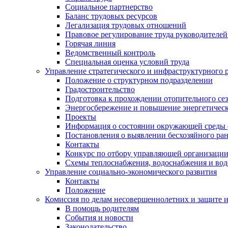
Социальное партнерство
Баланс трудовых ресурсов
Легализация трудовых отношений
Правовое регулирование труда руководителе
Горячая линия
Ведомственный контроль
Специальная оценка условий труда
Управление стратегического и инфраструктурного 
Положение о структурном подразделении
Градостроительство
Подготовка к прохождении отопительного се
Энергосбережение и повышение энергетичес
Проекты
Информация о состоянии окружающей среды 
Постановления о выявлении бесхозяйного ра
Контакты
Конкурс по отбору управляющей организаци
Схемы теплоснабжения, водоснабжения и вод
Управление социально-экономического развития
Контакты
Положение
Комиссия по делам несовершеннолетних и защите 
В помощь родителям
События и новости
Законодательство