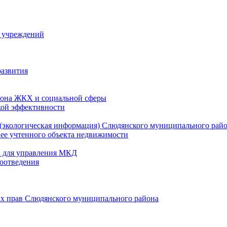
й учреждений
развития
зона ЖКХ и социальной сферы
кой эффективности
(экологическая информация) Слюдянского муниципального рай
нее учтенного объекта недвижимости
и для управления МКД
оотведения
их прав Слюдянского муниципального района