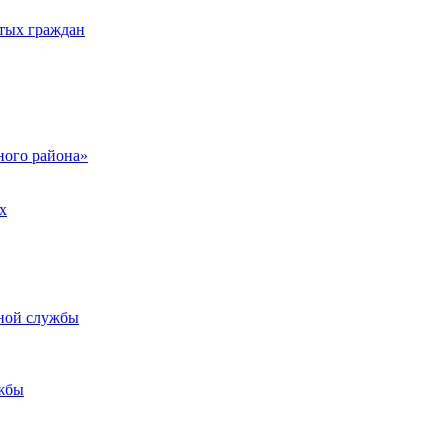
тых граждан
ого района»
х
ьной службы
жбы