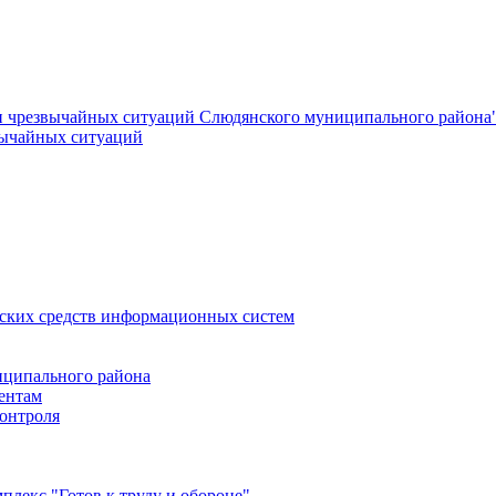
и чрезвычайных ситуаций Слюдянского муниципального района
вычайных ситуаций
еских средств информационных систем
ципального района
ентам
онтроля
лекс "Готов к труду и обороне"