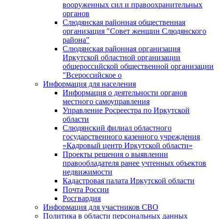
вооруженных сил и правоохранительных
органов
Слюдянская районная общественная
организация "Совет женщин Слюдянского
района"
Слюдянская районная организация
Иркутской областной организации
общероссийской общественной организации
"Всероссийское о
Информация для населения
Информация о деятельности органов
местного самоуправления
Управление Росреестра по Иркутской
области
Слюдянский филиал областного
государственного казенного учреждения
«Кадровый центр Иркутской области»
Проекты решения о выявлении
правообладателя ранее учтенных объектов
недвижимости
Кадастровая палата Иркутской области
Почта России
Росгвардия
Информация для участников СВО
Политика в области персональных данных