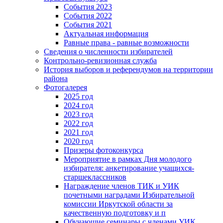
События 2023
События 2022
События 2021
Актуальная информация
Равные права - равные возможности
Сведения о численности избирателей
Контрольно-ревизионная служба
История выборов и референдумов на территории
района
Фотогалерея
2025 год
2024 год
2023 год
2022 год
2021 год
2020 год
Призеры фотоконкурса
Мероприятие в рамках Дня молодого
избирателя: анкетирование учащихся-
старшеклассников
Награждение членов ТИК и УИК
почетными наградами Избирательной
комиссии Иркутской области за
качественную подготовку и п
Обучающие семинары с членами УИК