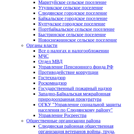
Маритуйское сельское поселение
Утуликское сельское поселение
Слюдянское городское поселение
Байкальское городское поселение
Култукское городское поселение
Портбайкальское сельское поселение
Быстринское сельское поселение
Новоснежнинское сельское поселение
Органы власти
Все о налогах и налогообложении
МЧС
Отдел МВД
Управление Пенсионного фонда РФ
Противодействие коррупции
Гостехнадзор
Роскомнадзор
Государственный пожарный надзор
Западно-Байкальская межрайонная
природоохранная прокуратура
ОГКУ "Управление социальной защиты
населения по Слюдянскому району"
Управление Росреестра
Общественные организации района
Слюдянская районная общественная
организация ветеранов войны, труда,