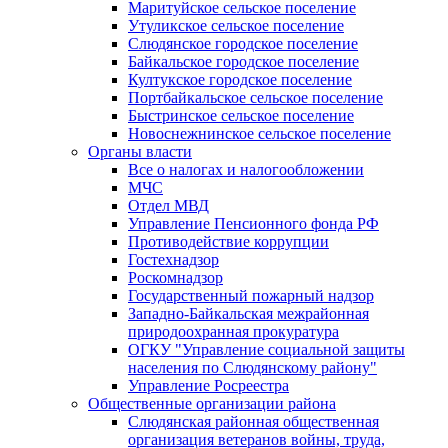
Маритуйское сельское поселение
Утуликское сельское поселение
Слюдянское городское поселение
Байкальское городское поселение
Култукское городское поселение
Портбайкальское сельское поселение
Быстринское сельское поселение
Новоснежнинское сельское поселение
Органы власти
Все о налогах и налогообложении
МЧС
Отдел МВД
Управление Пенсионного фонда РФ
Противодействие коррупции
Гостехнадзор
Роскомнадзор
Государственный пожарный надзор
Западно-Байкальская межрайонная
природоохранная прокуратура
ОГКУ "Управление социальной защиты
населения по Слюдянскому району"
Управление Росреестра
Общественные организации района
Слюдянская районная общественная
организация ветеранов войны, труда,