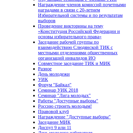
Награждение членов комиссий почетными
наградами в связи с 20-летием
Избирательной системы и по результатам
выборов
Проведение викторины на тему
«Конституция Российской Федерации и
основы избирательного права»
Заседание рабочей группы по
взаимодействию Слюдянской ТИК с
местными отделениями общественных
организаций инвалидов ИО
Совместное заседание ТИК и МИК
Разное
День молодежи
УИК
Форум "Байкал"
Семинар УИК 2018
Семинар "Лига молодых"
Работы "Доступные выборы"
Россию строить молодым!
Правовой клуб
Награждение "Доступные выборы"
Заседание МИК
Диспут 9 или 11
День молодого избирателя