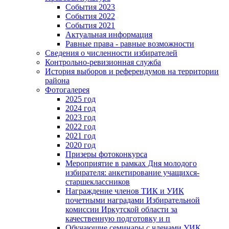
События 2023
События 2022
События 2021
Актуальная информация
Равные права - равные возможности
Сведения о численности избирателей
Контрольно-ревизионная служба
История выборов и референдумов на территории
района
Фотогалерея
2025 год
2024 год
2023 год
2022 год
2021 год
2020 год
Призеры фотоконкурса
Мероприятие в рамках Дня молодого
избирателя: анкетирование учащихся-
старшеклассников
Награждение членов ТИК и УИК
почетными наградами Избирательной
комиссии Иркутской области за
качественную подготовку и п
Обучающие семинары с членами УИК