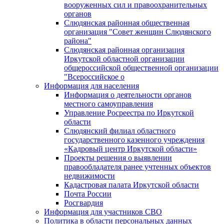
вооруженных сил и правоохранительных
органов
Слюдянская районная общественная
организация "Совет женщин Слюдянского
района"
Слюдянская районная организация
Иркутской областной организации
общероссийской общественной организации
"Всероссийское о
Информация для населения
Информация о деятельности органов
местного самоуправления
Управление Росреестра по Иркутской
области
Слюдянский филиал областного
государственного казенного учреждения
«Кадровый центр Иркутской области»
Проекты решения о выявлении
правообладателя ранее учтенных объектов
недвижимости
Кадастровая палата Иркутской области
Почта России
Росгвардия
Информация для участников СВО
Политика в области персональных данных