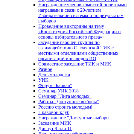
Награждение членов комиссий почетными
наградами в связи с 20-летием
Избирательной системы и по результатам
выборов
Проведение викторины на тему
«Конституция Российской Федерации и
основы избирательного права»
Заседание рабочей группы по
взаимодействию Слюдянской ТИК с
местными отделениями общественных
организаций инвалидов ИО
Совместное заседание ТИК и МИК
Разное
День молодежи
УИК
Форум "Байкал"
Семинар УИК 2018
Семинар "Лига молодых"
Работы "Доступные выборы"
Россию строить молодым!
Правовой клуб
Награждение "Доступные выборы"
Заседание МИК
Диспут 9 или 11
День молодого избирателя