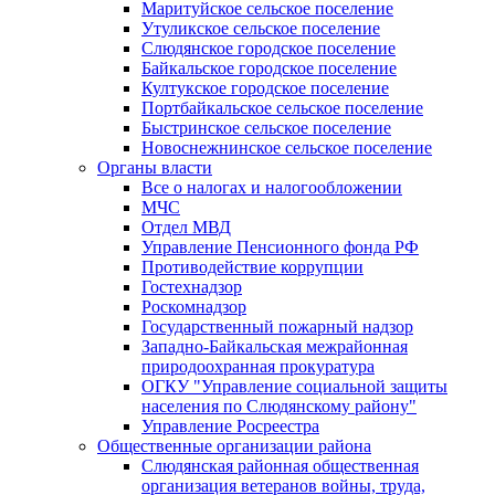
Маритуйское сельское поселение
Утуликское сельское поселение
Слюдянское городское поселение
Байкальское городское поселение
Култукское городское поселение
Портбайкальское сельское поселение
Быстринское сельское поселение
Новоснежнинское сельское поселение
Органы власти
Все о налогах и налогообложении
МЧС
Отдел МВД
Управление Пенсионного фонда РФ
Противодействие коррупции
Гостехнадзор
Роскомнадзор
Государственный пожарный надзор
Западно-Байкальская межрайонная
природоохранная прокуратура
ОГКУ "Управление социальной защиты
населения по Слюдянскому району"
Управление Росреестра
Общественные организации района
Слюдянская районная общественная
организация ветеранов войны, труда,