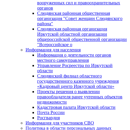
вооруженных сил и правоохранительных
органов
Слюдянская районная общественная
организация "Совет женщин Слюдянского
района"
Слюдянская районная организация
Иркутской областной организации
общероссийской общественной организации
"Всероссийское о
Информация для населения
Информация о деятельности органов
местного самоуправления
Управление Росреестра по Иркутской
области
Слюдянский филиал областного
государственного казенного учреждения
«Кадровый центр Иркутской области»
Проекты решения о выявлении
правообладателя ранее учтенных объектов
недвижимости
Кадастровая палата Иркутской области
Почта России
Росгвардия
Информация для участников СВО
Политика в области персональных данных