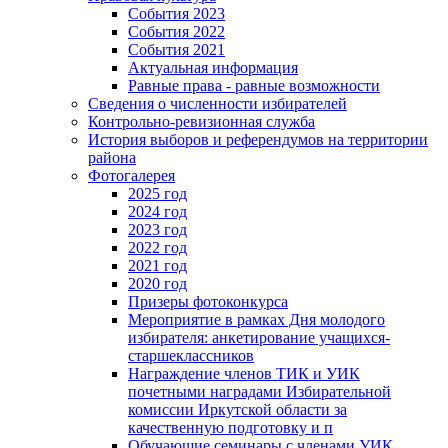
События 2023
События 2022
События 2021
Актуальная информация
Равные права - равные возможности
Сведения о численности избирателей
Контрольно-ревизионная служба
История выборов и референдумов на территории
района
Фотогалерея
2025 год
2024 год
2023 год
2022 год
2021 год
2020 год
Призеры фотоконкурса
Мероприятие в рамках Дня молодого
избирателя: анкетирование учащихся-
старшеклассников
Награждение членов ТИК и УИК
почетными наградами Избирательной
комиссии Иркутской области за
качественную подготовку и п
Обучающие семинары с членами УИК