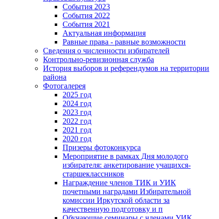
События 2023
События 2022
События 2021
Актуальная информация
Равные права - равные возможности
Сведения о численности избирателей
Контрольно-ревизионная служба
История выборов и референдумов на территории
района
Фотогалерея
2025 год
2024 год
2023 год
2022 год
2021 год
2020 год
Призеры фотоконкурса
Мероприятие в рамках Дня молодого
избирателя: анкетирование учащихся-
старшеклассников
Награждение членов ТИК и УИК
почетными наградами Избирательной
комиссии Иркутской области за
качественную подготовку и п
Обучающие семинары с членами УИК