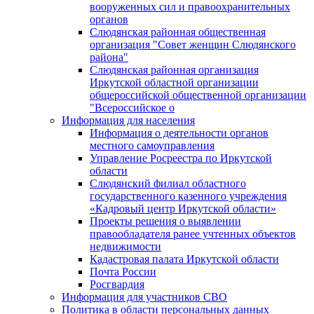
вооруженных сил и правоохранительных
органов
Слюдянская районная общественная
организация "Совет женщин Слюдянского
района"
Слюдянская районная организация
Иркутской областной организации
общероссийской общественной организации
"Всероссийское о
Информация для населения
Информация о деятельности органов
местного самоуправления
Управление Росреестра по Иркутской
области
Слюдянский филиал областного
государственного казенного учреждения
«Кадровый центр Иркутской области»
Проекты решения о выявлении
правообладателя ранее учтенных объектов
недвижимости
Кадастровая палата Иркутской области
Почта России
Росгвардия
Информация для участников СВО
Политика в области персональных данных