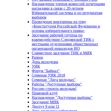
Награждение членов комиссий почетными
наградами в связи с 20-летием
Избирательной системы и по результатам
выборов
Проведение викторины на тему
«Конституция Российской Федерации и
основы избирательного права»
Заседание рабочей группы по
взаимодействию Слюдянской ТИК с
местными отделениями общественных
организаций инвалидов ИО
Совместное заседание ТИК и МИК
Разное
День молодежи
УИК
Форум "Байкал"
Семинар УИК 2018
Семинар "Лига молодых"
Работы "Доступные выборы"
Россию строить молодым!
Правовой клуб
Награждение "Доступные выборы"
Заседание МИК
Диспут 9 или 11
День молодого избирателя