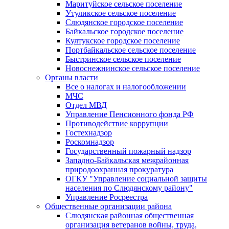
Маритуйское сельское поселение
Утуликское сельское поселение
Слюдянское городское поселение
Байкальское городское поселение
Култукское городское поселение
Портбайкальское сельское поселение
Быстринское сельское поселение
Новоснежнинское сельское поселение
Органы власти
Все о налогах и налогообложении
МЧС
Отдел МВД
Управление Пенсионного фонда РФ
Противодействие коррупции
Гостехнадзор
Роскомнадзор
Государственный пожарный надзор
Западно-Байкальская межрайонная
природоохранная прокуратура
ОГКУ "Управление социальной защиты
населения по Слюдянскому району"
Управление Росреестра
Общественные организации района
Слюдянская районная общественная
организация ветеранов войны, труда,