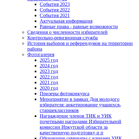
События 2023
События 2022
События 2021
Актуальная информация
Равные права - равные возможности
Сведения о численности избирателей
Контрольно-ревизионная служба
История выборов и референдумов на территории
района
Фотогалерея
2025 год
2024 год
2023 год
2022 год
2021 год
2020 год
Призеры фотоконкурса
Мероприятие в рамках Дня молодого
избирателя: анкетирование учащихся-
старшеклассников
Награждение членов ТИК и УИК
почетными наградами Избирательной
комиссии Иркутской области за
качественную подготовку и п
Обучающие семинары с членами УИК