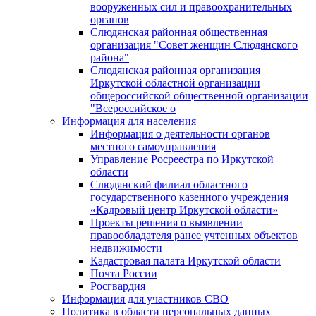
вооруженных сил и правоохранительных
органов
Слюдянская районная общественная
организация "Совет женщин Слюдянского
района"
Слюдянская районная организация
Иркутской областной организации
общероссийской общественной организации
"Всероссийское о
Информация для населения
Информация о деятельности органов
местного самоуправления
Управление Росреестра по Иркутской
области
Слюдянский филиал областного
государственного казенного учреждения
«Кадровый центр Иркутской области»
Проекты решения о выявлении
правообладателя ранее учтенных объектов
недвижимости
Кадастровая палата Иркутской области
Почта России
Росгвардия
Информация для участников СВО
Политика в области персональных данных