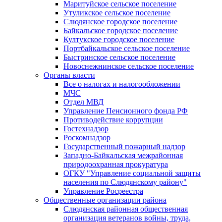
Маритуйское сельское поселение
Утуликское сельское поселение
Слюдянское городское поселение
Байкальское городское поселение
Култукское городское поселение
Портбайкальское сельское поселение
Быстринское сельское поселение
Новоснежнинское сельское поселение
Органы власти
Все о налогах и налогообложении
МЧС
Отдел МВД
Управление Пенсионного фонда РФ
Противодействие коррупции
Гостехнадзор
Роскомнадзор
Государственный пожарный надзор
Западно-Байкальская межрайонная
природоохранная прокуратура
ОГКУ "Управление социальной защиты
населения по Слюдянскому району"
Управление Росреестра
Общественные организации района
Слюдянская районная общественная
организация ветеранов войны, труда,