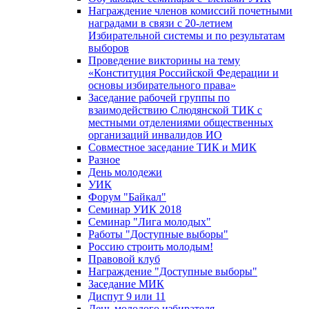
Награждение членов комиссий почетными
наградами в связи с 20-летием
Избирательной системы и по результатам
выборов
Проведение викторины на тему
«Конституция Российской Федерации и
основы избирательного права»
Заседание рабочей группы по
взаимодействию Слюдянской ТИК с
местными отделениями общественных
организаций инвалидов ИО
Совместное заседание ТИК и МИК
Разное
День молодежи
УИК
Форум "Байкал"
Семинар УИК 2018
Семинар "Лига молодых"
Работы "Доступные выборы"
Россию строить молодым!
Правовой клуб
Награждение "Доступные выборы"
Заседание МИК
Диспут 9 или 11
День молодого избирателя