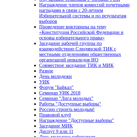
Награждение членов комиссий почетными
наградами в связи с 20-летием
Избирательной системы и по результатам
выборов
Проведение викторины на тему
«Конституция Российской Федерации и
основы избирательного права»
Заседание рабочей группы по
взаимодействию Слюдянской ТИК с
местными отделениями общественных
организаций инвалидов ИО
Совместное заседание ТИК и МИК
Разное
День молодежи
УИК
Форум "Байкал"
Семинар УИК 2018
Семинар "Лига молодых"
Работы "Доступные выборы"
Россию строить молодым!
Правовой клуб
Награждение "Доступные выборы"
Заседание МИК
Диспут 9 или 11
День молодого избирателя