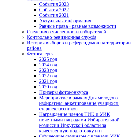
События 2023
События 2022
События 2021
Актуальная информация
Равные права - равные возможности
Сведения о численности избирателей
Контрольно-ревизионная служба
История выборов и референдумов на территории
района
Фотогалерея
2025 год
2024 год
2023 год
2022 год
2021 год
2020 год
Призеры фотоконкурса
Мероприятие в рамках Дня молодого
избирателя: анкетирование учащихся-
старшеклассников
Награждение членов ТИК и УИК
почетными наградами Избирательной
комиссии Иркутской области за
качественную подготовку и п
Обучающие семинары с членами УИК