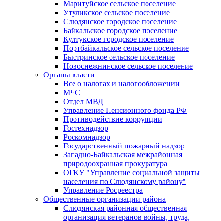
Маритуйское сельское поселение
Утуликское сельское поселение
Слюдянское городское поселение
Байкальское городское поселение
Култукское городское поселение
Портбайкальское сельское поселение
Быстринское сельское поселение
Новоснежнинское сельское поселение
Органы власти
Все о налогах и налогообложении
МЧС
Отдел МВД
Управление Пенсионного фонда РФ
Противодействие коррупции
Гостехнадзор
Роскомнадзор
Государственный пожарный надзор
Западно-Байкальская межрайонная
природоохранная прокуратура
ОГКУ "Управление социальной защиты
населения по Слюдянскому району"
Управление Росреестра
Общественные организации района
Слюдянская районная общественная
организация ветеранов войны, труда,