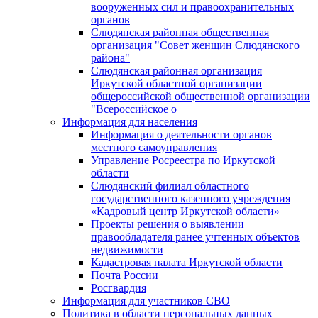
вооруженных сил и правоохранительных
органов
Слюдянская районная общественная
организация "Совет женщин Слюдянского
района"
Слюдянская районная организация
Иркутской областной организации
общероссийской общественной организации
"Всероссийское о
Информация для населения
Информация о деятельности органов
местного самоуправления
Управление Росреестра по Иркутской
области
Слюдянский филиал областного
государственного казенного учреждения
«Кадровый центр Иркутской области»
Проекты решения о выявлении
правообладателя ранее учтенных объектов
недвижимости
Кадастровая палата Иркутской области
Почта России
Росгвардия
Информация для участников СВО
Политика в области персональных данных