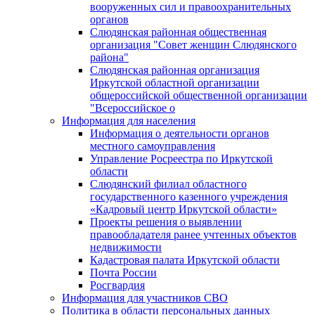
вооруженных сил и правоохранительных
органов
Слюдянская районная общественная
организация "Совет женщин Слюдянского
района"
Слюдянская районная организация
Иркутской областной организации
общероссийской общественной организации
"Всероссийское о
Информация для населения
Информация о деятельности органов
местного самоуправления
Управление Росреестра по Иркутской
области
Слюдянский филиал областного
государственного казенного учреждения
«Кадровый центр Иркутской области»
Проекты решения о выявлении
правообладателя ранее учтенных объектов
недвижимости
Кадастровая палата Иркутской области
Почта России
Росгвардия
Информация для участников СВО
Политика в области персональных данных