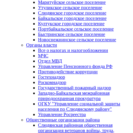
Маритуйское сельское поселение
Утуликское сельское поселение
Слюдянское городское поселение
Байкальское городское поселение
Култукское городское поселение
Портбайкальское сельское поселение
Быстринское сельское поселение
Новоснежнинское сельское поселение
Органы власти
Все о налогах и налогообложении
МЧС
Отдел МВД
Управление Пенсионного фонда РФ
Противодействие коррупции
Гостехнадзор
Роскомнадзор
Государственный пожарный надзор
Западно-Байкальская межрайонная
природоохранная прокуратура
ОГКУ "Управление социальной защиты
населения по Слюдянскому району"
Управление Росреестра
Общественные организации района
Слюдянская районная общественная
организация ветеранов войны, труда,