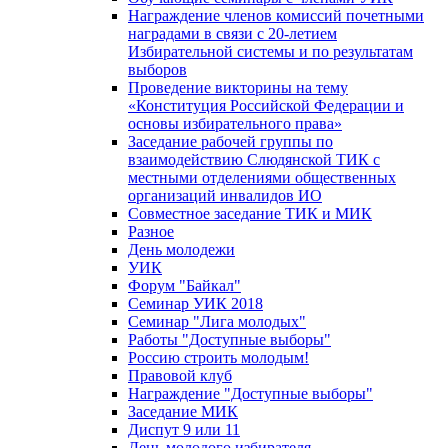
Награждение членов комиссий почетными
наградами в связи с 20-летием
Избирательной системы и по результатам
выборов
Проведение викторины на тему
«Конституция Российской Федерации и
основы избирательного права»
Заседание рабочей группы по
взаимодействию Слюдянской ТИК с
местными отделениями общественных
организаций инвалидов ИО
Совместное заседание ТИК и МИК
Разное
День молодежи
УИК
Форум "Байкал"
Семинар УИК 2018
Семинар "Лига молодых"
Работы "Доступные выборы"
Россию строить молодым!
Правовой клуб
Награждение "Доступные выборы"
Заседание МИК
Диспут 9 или 11
День молодого избирателя