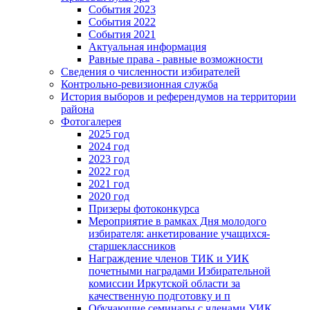
События 2023
События 2022
События 2021
Актуальная информация
Равные права - равные возможности
Сведения о численности избирателей
Контрольно-ревизионная служба
История выборов и референдумов на территории
района
Фотогалерея
2025 год
2024 год
2023 год
2022 год
2021 год
2020 год
Призеры фотоконкурса
Мероприятие в рамках Дня молодого
избирателя: анкетирование учащихся-
старшеклассников
Награждение членов ТИК и УИК
почетными наградами Избирательной
комиссии Иркутской области за
качественную подготовку и п
Обучающие семинары с членами УИК