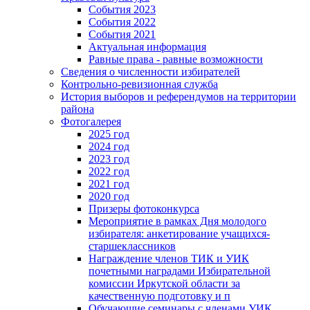
События 2023
События 2022
События 2021
Актуальная информация
Равные права - равные возможности
Сведения о численности избирателей
Контрольно-ревизионная служба
История выборов и референдумов на территории
района
Фотогалерея
2025 год
2024 год
2023 год
2022 год
2021 год
2020 год
Призеры фотоконкурса
Мероприятие в рамках Дня молодого
избирателя: анкетирование учащихся-
старшеклассников
Награждение членов ТИК и УИК
почетными наградами Избирательной
комиссии Иркутской области за
качественную подготовку и п
Обучающие семинары с членами УИК