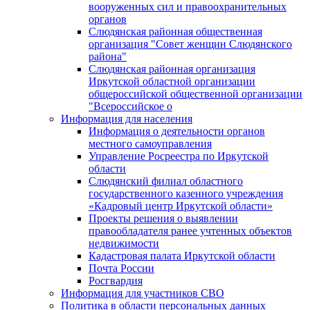
вооруженных сил и правоохранительных
органов
Слюдянская районная общественная
организация "Совет женщин Слюдянского
района"
Слюдянская районная организация
Иркутской областной организации
общероссийской общественной организации
"Всероссийское о
Информация для населения
Информация о деятельности органов
местного самоуправления
Управление Росреестра по Иркутской
области
Слюдянский филиал областного
государственного казенного учреждения
«Кадровый центр Иркутской области»
Проекты решения о выявлении
правообладателя ранее учтенных объектов
недвижимости
Кадастровая палата Иркутской области
Почта России
Росгвардия
Информация для участников СВО
Политика в области персональных данных