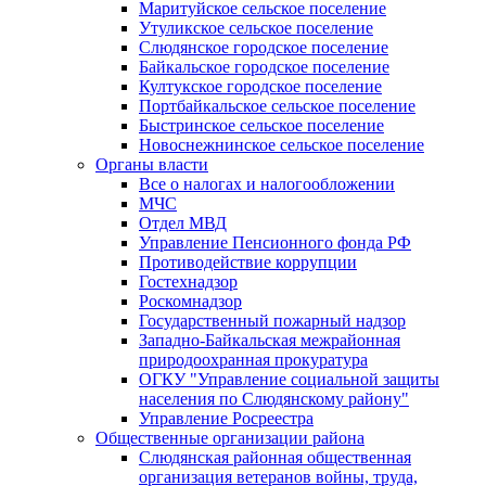
Маритуйское сельское поселение
Утуликское сельское поселение
Слюдянское городское поселение
Байкальское городское поселение
Култукское городское поселение
Портбайкальское сельское поселение
Быстринское сельское поселение
Новоснежнинское сельское поселение
Органы власти
Все о налогах и налогообложении
МЧС
Отдел МВД
Управление Пенсионного фонда РФ
Противодействие коррупции
Гостехнадзор
Роскомнадзор
Государственный пожарный надзор
Западно-Байкальская межрайонная
природоохранная прокуратура
ОГКУ "Управление социальной защиты
населения по Слюдянскому району"
Управление Росреестра
Общественные организации района
Слюдянская районная общественная
организация ветеранов войны, труда,