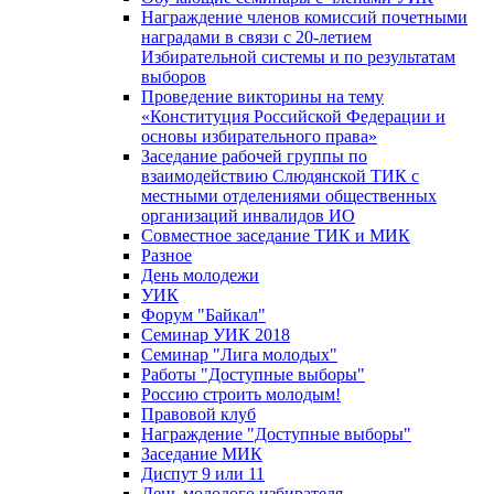
Награждение членов комиссий почетными
наградами в связи с 20-летием
Избирательной системы и по результатам
выборов
Проведение викторины на тему
«Конституция Российской Федерации и
основы избирательного права»
Заседание рабочей группы по
взаимодействию Слюдянской ТИК с
местными отделениями общественных
организаций инвалидов ИО
Совместное заседание ТИК и МИК
Разное
День молодежи
УИК
Форум "Байкал"
Семинар УИК 2018
Семинар "Лига молодых"
Работы "Доступные выборы"
Россию строить молодым!
Правовой клуб
Награждение "Доступные выборы"
Заседание МИК
Диспут 9 или 11
День молодого избирателя