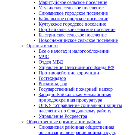
Маритуйское сельское поселение
Утуликское сельское поселение
Слюдянское городское поселение
Байкальское городское поселение
Култукское городское поселение
Портбайкальское сельское поселение
Быстринское сельское поселение
Новоснежнинское сельское поселение
Органы власти
Все о налогах и налогообложении
МЧС
Отдел МВД
Управление Пенсионного фонда РФ
Противодействие коррупции
Гостехнадзор
Роскомнадзор
Государственный пожарный надзор
Западно-Байкальская межрайонная
природоохранная прокуратура
ОГКУ "Управление социальной защиты
населения по Слюдянскому району"
Управление Росреестра
Общественные организации района
Слюдянская районная общественная
организация ветеранов войны, труда,