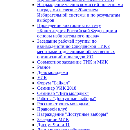
Награждение членов комиссий почетными
наградами в связи с 20-летием
Избирательной системы и по результатам
выборов
Проведение викторины на тему
«Конституция Российской Федерации и
основы избирательного права»
Заседание рабочей группы по
взаимодействию Слюдянской ТИК с
местными отделениями общественных
организаций инвалидов ИО
Совместное заседание ТИК и МИК
Разное
День молодежи
УИК
Форум "Байкал"
Семинар УИК 2018
Семинар "Лига молодых"
Работы "Доступные выборы"
Россию строить молодым!
Правовой клуб
Награждение "Доступные выборы"
Заседание МИК
Диспут 9 или 11
День молодого избирателя