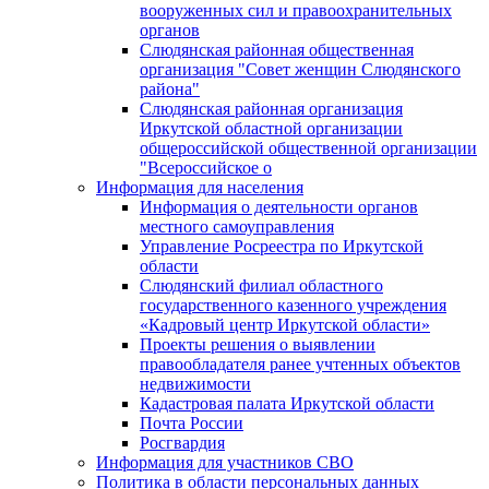
вооруженных сил и правоохранительных
органов
Слюдянская районная общественная
организация "Совет женщин Слюдянского
района"
Слюдянская районная организация
Иркутской областной организации
общероссийской общественной организации
"Всероссийское о
Информация для населения
Информация о деятельности органов
местного самоуправления
Управление Росреестра по Иркутской
области
Слюдянский филиал областного
государственного казенного учреждения
«Кадровый центр Иркутской области»
Проекты решения о выявлении
правообладателя ранее учтенных объектов
недвижимости
Кадастровая палата Иркутской области
Почта России
Росгвардия
Информация для участников СВО
Политика в области персональных данных