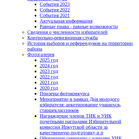
События 2023
События 2022
События 2021
Актуальная информация
Равные права - равные возможности
Сведения о численности избирателей
Контрольно-ревизионная служба
История выборов и референдумов на территории
района
Фотогалерея
2025 год
2024 год
2023 год
2022 год
2021 год
2020 год
Призеры фотоконкурса
Мероприятие в рамках Дня молодого
избирателя: анкетирование учащихся-
старшеклассников
Награждение членов ТИК и УИК
почетными наградами Избирательной
комиссии Иркутской области за
качественную подготовку и п
Обучающие семинары с членами УИК