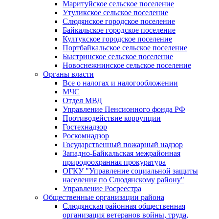
Маритуйское сельское поселение
Утуликское сельское поселение
Слюдянское городское поселение
Байкальское городское поселение
Култукское городское поселение
Портбайкальское сельское поселение
Быстринское сельское поселение
Новоснежнинское сельское поселение
Органы власти
Все о налогах и налогообложении
МЧС
Отдел МВД
Управление Пенсионного фонда РФ
Противодействие коррупции
Гостехнадзор
Роскомнадзор
Государственный пожарный надзор
Западно-Байкальская межрайонная
природоохранная прокуратура
ОГКУ "Управление социальной защиты
населения по Слюдянскому району"
Управление Росреестра
Общественные организации района
Слюдянская районная общественная
организация ветеранов войны, труда,