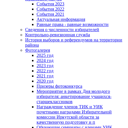
События 2023
События 2022
События 2021
Актуальная информация
Равные права - равные возможности
Сведения о численности избирателей
Контрольно-ревизионная служба
История выборов и референдумов на территории
района
Фотогалерея
2025 год
2024 год
2023 год
2022 год
2021 год
2020 год
Призеры фотоконкурса
Мероприятие в рамках Дня молодого
избирателя: анкетирование учащихся-
старшеклассников
Награждение членов ТИК и УИК
почетными наградами Избирательной
комиссии Иркутской области за
качественную подготовку и п
Обучающие семинары с членами УИК