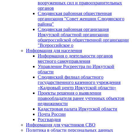
вооруженных сил и правоохранительных
органов
Слюдянская районная общественная
организация "Совет женщин Слюдянского
района"
Слюдянская районная организация
Иркутской областной организации
общероссийской общественной организации
"Всероссийское о
Информация для населения
Информация о деятельности органов
местного самоуправления
Управление Росреестра по Иркутской
области
Слюдянский филиал областного
государственного казенного учреждения
«Кадровый центр Иркутской области»
Проекты решения о выявлении
правообладателя ранее учтенных объектов
недвижимости
Кадастровая палата Иркутской области
Почта России
Росгвардия
Информация для участников СВО
Политика в области персональных данных