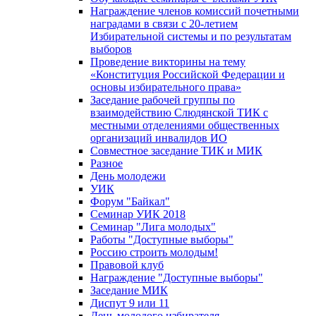
Награждение членов комиссий почетными
наградами в связи с 20-летием
Избирательной системы и по результатам
выборов
Проведение викторины на тему
«Конституция Российской Федерации и
основы избирательного права»
Заседание рабочей группы по
взаимодействию Слюдянской ТИК с
местными отделениями общественных
организаций инвалидов ИО
Совместное заседание ТИК и МИК
Разное
День молодежи
УИК
Форум "Байкал"
Семинар УИК 2018
Семинар "Лига молодых"
Работы "Доступные выборы"
Россию строить молодым!
Правовой клуб
Награждение "Доступные выборы"
Заседание МИК
Диспут 9 или 11
День молодого избирателя