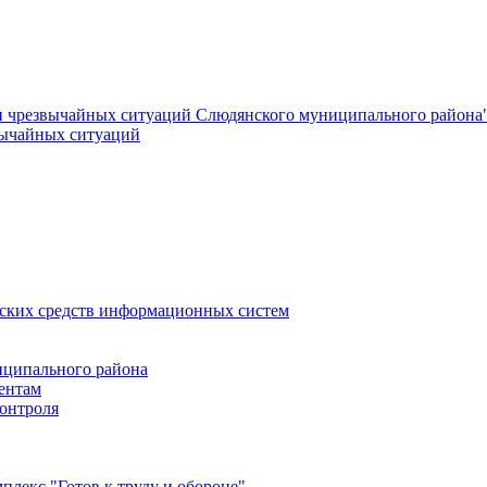
и чрезвычайных ситуаций Слюдянского муниципального района
вычайных ситуаций
еских средств информационных систем
ципального района
ентам
онтроля
лекс "Готов к труду и обороне"