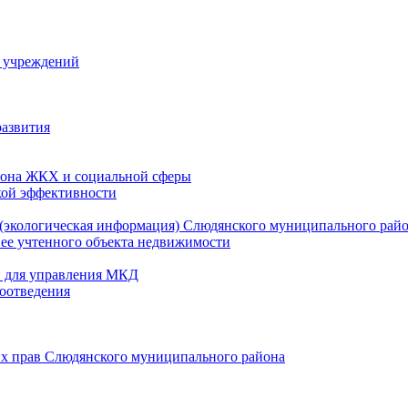
й учреждений
развития
зона ЖКХ и социальной сферы
кой эффективности
(экологическая информация) Слюдянского муниципального рай
нее учтенного объекта недвижимости
и для управления МКД
оотведения
их прав Слюдянского муниципального района