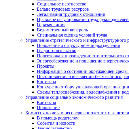
Социальное партнерство
Баланс трудовых ресурсов
Легализация трудовых отношений
Правовое регулирование труда руководителе
Горячая линия
Ведомственный контроль
Специальная оценка условий труда
Управление стратегического и инфраструктурного 
Положение о структурном подразделении
Градостроительство
Подготовка к прохождении отопительного се
Энергосбережение и повышение энергетичес
Проекты
Информация о состоянии окружающей среды 
Постановления о выявлении бесхозяйного ра
Контакты
Конкурс по отбору управляющей организаци
Схемы теплоснабжения, водоснабжения и вод
Управление социально-экономического развития
Контакты
Положение
Комиссия по делам несовершеннолетних и защите 
В помощь родителям
События и новости
Законодательство