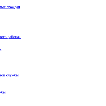
тых граждан
ого района»
х
ьной службы
жбы