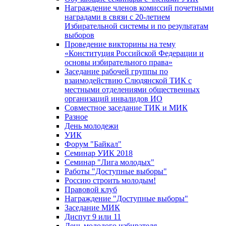
Награждение членов комиссий почетными
наградами в связи с 20-летием
Избирательной системы и по результатам
выборов
Проведение викторины на тему
«Конституция Российской Федерации и
основы избирательного права»
Заседание рабочей группы по
взаимодействию Слюдянской ТИК с
местными отделениями общественных
организаций инвалидов ИО
Совместное заседание ТИК и МИК
Разное
День молодежи
УИК
Форум "Байкал"
Семинар УИК 2018
Семинар "Лига молодых"
Работы "Доступные выборы"
Россию строить молодым!
Правовой клуб
Награждение "Доступные выборы"
Заседание МИК
Диспут 9 или 11
День молодого избирателя