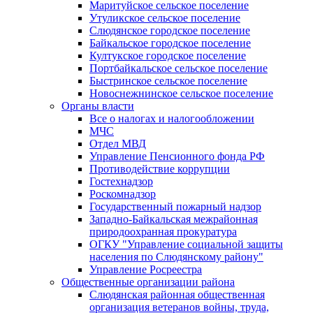
Маритуйское сельское поселение
Утуликское сельское поселение
Слюдянское городское поселение
Байкальское городское поселение
Култукское городское поселение
Портбайкальское сельское поселение
Быстринское сельское поселение
Новоснежнинское сельское поселение
Органы власти
Все о налогах и налогообложении
МЧС
Отдел МВД
Управление Пенсионного фонда РФ
Противодействие коррупции
Гостехнадзор
Роскомнадзор
Государственный пожарный надзор
Западно-Байкальская межрайонная
природоохранная прокуратура
ОГКУ "Управление социальной защиты
населения по Слюдянскому району"
Управление Росреестра
Общественные организации района
Слюдянская районная общественная
организация ветеранов войны, труда,