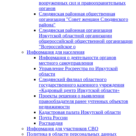
вооруженных сил и правоохранительных
органов
Слюдянская районная общественная
организация "Совет женщин Слюдянского
района"
Слюдянская районная организация
Иркутской областной организации
общероссийской общественной организации
"Всероссийское о
Информация для населения
Информация о деятельности органов
местного самоуправления
Управление Росреестра по Иркутской
области
Слюдянский филиал областного
государственного казенного учреждения
«Кадровый центр Иркутской области»
Проекты решения о выявлении
правообладателя ранее учтенных объектов
недвижимости
Кадастровая палата Иркутской области
Почта России
Росгвардия
Информация для участников СВО
Политика в области персональных данных