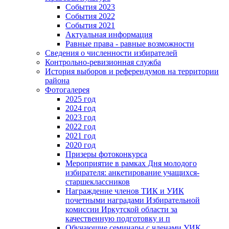
События 2023
События 2022
События 2021
Актуальная информация
Равные права - равные возможности
Сведения о численности избирателей
Контрольно-ревизионная служба
История выборов и референдумов на территории
района
Фотогалерея
2025 год
2024 год
2023 год
2022 год
2021 год
2020 год
Призеры фотоконкурса
Мероприятие в рамках Дня молодого
избирателя: анкетирование учащихся-
старшеклассников
Награждение членов ТИК и УИК
почетными наградами Избирательной
комиссии Иркутской области за
качественную подготовку и п
Обучающие семинары с членами УИК