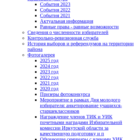
События 2023
События 2022
События 2021
Актуальная информация
Равные права - равные возможности
Сведения о численности избирателей
Контрольно-ревизионная служба
История выборов и референдумов на территории
района
Фотогалерея
2025 год
2024 год
2023 год
2022 год
2021 год
2020 год
Призеры фотоконкурса
Мероприятие в рамках Дня молодого
избирателя: анкетирование учащихся-
старшеклассников
Награждение членов ТИК и УИК
почетными наградами Избирательной
комиссии Иркутской области за
качественную подготовку и п
Обучающие семинары с членами УИК