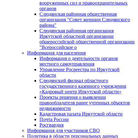
вооруженных сил и правоохранительных
органов
Слюдянская районная общественная
организация "Совет женщин Слюдянского
района"
Слюдянская районная организация
Иркутской областной организации
общероссийской общественной организации
"Всероссийское о
Информация для населения
Информация о деятельности органов
местного самоуправления
Управление Росреестра по Иркутской
области
Слюдянский филиал областного
государственного казенного учреждения
«Кадровый центр Иркутской области»
Проекты решения о выявлении
правообладателя ранее учтенных объектов
недвижимости
Кадастровая палата Иркутской области
Почта России
Росгвардия
Информация для участников СВО
Политика в области персональных данных