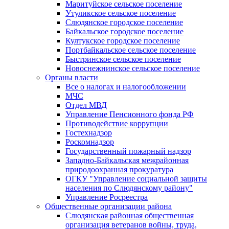
Маритуйское сельское поселение
Утуликское сельское поселение
Слюдянское городское поселение
Байкальское городское поселение
Култукское городское поселение
Портбайкальское сельское поселение
Быстринское сельское поселение
Новоснежнинское сельское поселение
Органы власти
Все о налогах и налогообложении
МЧС
Отдел МВД
Управление Пенсионного фонда РФ
Противодействие коррупции
Гостехнадзор
Роскомнадзор
Государственный пожарный надзор
Западно-Байкальская межрайонная
природоохранная прокуратура
ОГКУ "Управление социальной защиты
населения по Слюдянскому району"
Управление Росреестра
Общественные организации района
Слюдянская районная общественная
организация ветеранов войны, труда,