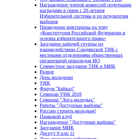
Награждение членов комиссий почетными
наградами в связи с 20-летием
Избирательной системы и по результатам
выборов
Проведение викторины на тему
«Конституция Российской Федерации и
основы избирательного права»
Заседание рабочей группы по
взаимодействию Слюдянской ТИК с
местными отделениями общественных
организаций инвалидов ИО
Совместное заседание ТИК и МИК
Разное
День молодежи
УИК
Форум "Байкал"
Семинар УИК 2018
Семинар "Лига молодых"
Работы "Доступные выборы"
Россию строить молодым!
Правовой клуб
Награждение "Доступные выборы"
Заседание МИК
Диспут 9 или 11
День молодого избирателя