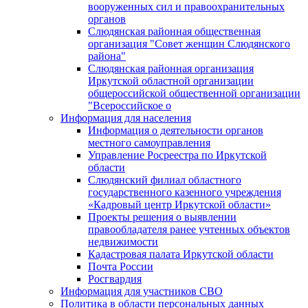
вооруженных сил и правоохранительных
органов
Слюдянская районная общественная
организация "Совет женщин Слюдянского
района"
Слюдянская районная организация
Иркутской областной организации
общероссийской общественной организации
"Всероссийское о
Информация для населения
Информация о деятельности органов
местного самоуправления
Управление Росреестра по Иркутской
области
Слюдянский филиал областного
государственного казенного учреждения
«Кадровый центр Иркутской области»
Проекты решения о выявлении
правообладателя ранее учтенных объектов
недвижимости
Кадастровая палата Иркутской области
Почта России
Росгвардия
Информация для участников СВО
Политика в области персональных данных