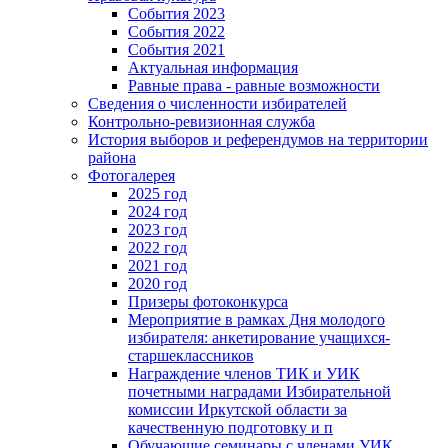
События 2023
События 2022
События 2021
Актуальная информация
Равные права - равные возможности
Сведения о численности избирателей
Контрольно-ревизионная служба
История выборов и референдумов на территории
района
Фотогалерея
2025 год
2024 год
2023 год
2022 год
2021 год
2020 год
Призеры фотоконкурса
Мероприятие в рамках Дня молодого
избирателя: анкетирование учащихся-
старшеклассников
Награждение членов ТИК и УИК
почетными наградами Избирательной
комиссии Иркутской области за
качественную подготовку и п
Обучающие семинары с членами УИК