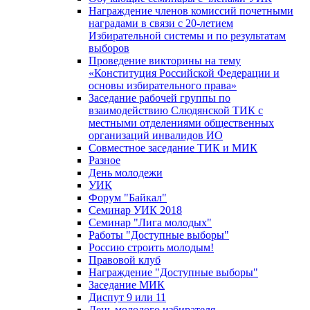
Награждение членов комиссий почетными
наградами в связи с 20-летием
Избирательной системы и по результатам
выборов
Проведение викторины на тему
«Конституция Российской Федерации и
основы избирательного права»
Заседание рабочей группы по
взаимодействию Слюдянской ТИК с
местными отделениями общественных
организаций инвалидов ИО
Совместное заседание ТИК и МИК
Разное
День молодежи
УИК
Форум "Байкал"
Семинар УИК 2018
Семинар "Лига молодых"
Работы "Доступные выборы"
Россию строить молодым!
Правовой клуб
Награждение "Доступные выборы"
Заседание МИК
Диспут 9 или 11
День молодого избирателя