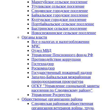
Маритуйское сельское поселение
Утуликское сельское поселение
Слюдянское городское поселение
Байкальское городское поселение
Култукское городское поселение
Портбайкальское сельское поселение
Быстринское сельское поселение
Новоснежнинское сельское поселение
Органы власти
Все о налогах и налогообложении
МЧС
Отдел МВД
Управление Пенсионного фонда РФ
Противодействие коррупции
Гостехнадзор
Роскомнадзор
Государственный пожарный надзор
Западно-Байкальская межрайонная
природоохранная прокуратура
ОГКУ "Управление социальной защиты
населения по Слюдянскому району"
Управление Росреестра
Общественные организации района
Слюдянская районная общественная
организация ветеранов войны, труда,