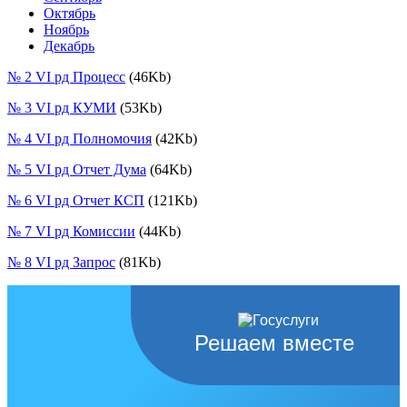
Октябрь
Ноябрь
Декабрь
№ 2 VI рд Процесс
(46Kb)
№ 3 VI рд КУМИ
(53Kb)
№ 4 VI рд Полномочия
(42Kb)
№ 5 VI рд Отчет Дума
(64Kb)
№ 6 VI рд Отчет КСП
(121Kb)
№ 7 VI рд Комиссии
(44Kb)
№ 8 VI рд Запрос
(81Kb)
Решаем вместе