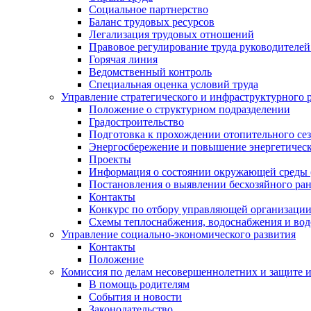
Социальное партнерство
Баланс трудовых ресурсов
Легализация трудовых отношений
Правовое регулирование труда руководителе
Горячая линия
Ведомственный контроль
Специальная оценка условий труда
Управление стратегического и инфраструктурного 
Положение о структурном подразделении
Градостроительство
Подготовка к прохождении отопительного се
Энергосбережение и повышение энергетичес
Проекты
Информация о состоянии окружающей среды 
Постановления о выявлении бесхозяйного ра
Контакты
Конкурс по отбору управляющей организаци
Схемы теплоснабжения, водоснабжения и вод
Управление социально-экономического развития
Контакты
Положение
Комиссия по делам несовершеннолетних и защите 
В помощь родителям
События и новости
Законодательство