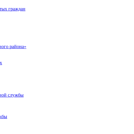
тых граждан
ого района»
х
ьной службы
жбы