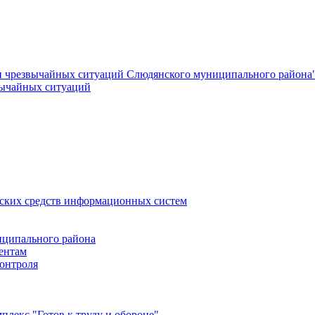
и чрезвычайных ситуаций Слюдянского муниципального района
вычайных ситуаций
еских средств информационных систем
ципального района
ентам
онтроля
лекс "Готов к труду и обороне"