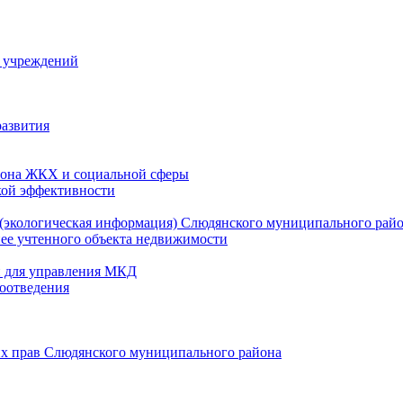
й учреждений
развития
зона ЖКХ и социальной сферы
кой эффективности
(экологическая информация) Слюдянского муниципального рай
нее учтенного объекта недвижимости
и для управления МКД
оотведения
их прав Слюдянского муниципального района