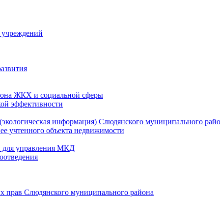
й учреждений
развития
зона ЖКХ и социальной сферы
кой эффективности
(экологическая информация) Слюдянского муниципального рай
нее учтенного объекта недвижимости
и для управления МКД
оотведения
их прав Слюдянского муниципального района