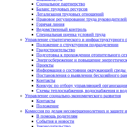
Социальное партнерство
Баланс трудовых ресурсов
Легализация трудовых отношений
Правовое регулирование труда руководителе
Горячая линия
Ведомственный контроль
Специальная оценка условий труда
Управление стратегического и инфраструктурного 
Положение о структурном подразделении
Градостроительство
Подготовка к прохождении отопительного се
Энергосбережение и повышение энергетичес
Проекты
Информация о состоянии окружающей среды 
Постановления о выявлении бесхозяйного ра
Контакты
Конкурс по отбору управляющей организаци
Схемы теплоснабжения, водоснабжения и вод
Управление социально-экономического развития
Контакты
Положение
Комиссия по делам несовершеннолетних и защите 
В помощь родителям
События и новости
Законодательство