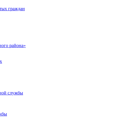
тых граждан
ого района»
х
ьной службы
жбы