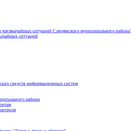
и чрезвычайных ситуаций Слюдянского муниципального района
вычайных ситуаций
еских средств информационных систем
ципального района
ентам
онтроля
лекс "Готов к труду и обороне"