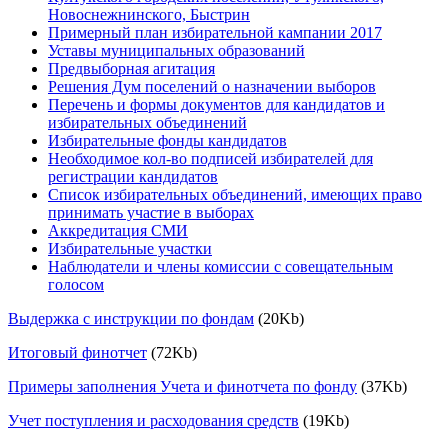
Новоснежнинского, Быстрин
Примерный план избирательной кампании 2017
Уставы муниципальных образований
Предвыборная агитация
Решения Дум поселений о назначении выборов
Перечень и формы документов для кандидатов и
избирательных объединений
Избирательные фонды кандидатов
Необходимое кол-во подписей избирателей для
регистрации кандидатов
Список избирательных объединений, имеющих право
принимать участие в выборах
Аккредитация СМИ
Избирательные участки
Наблюдатели и члены комиссии с совещательным
голосом
Выдержка с инструкции по фондам
(20Kb)
Итоговый финотчет
(72Kb)
Примеры заполнения Учета и финотчета по фонду
(37Kb)
Учет поступления и расходования средств
(19Kb)