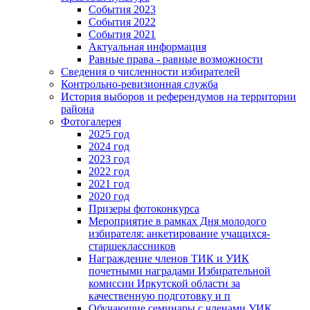
События 2023
События 2022
События 2021
Актуальная информация
Равные права - равные возможности
Сведения о численности избирателей
Контрольно-ревизионная служба
История выборов и референдумов на территории
района
Фотогалерея
2025 год
2024 год
2023 год
2022 год
2021 год
2020 год
Призеры фотоконкурса
Мероприятие в рамках Дня молодого
избирателя: анкетирование учащихся-
старшеклассников
Награждение членов ТИК и УИК
почетными наградами Избирательной
комиссии Иркутской области за
качественную подготовку и п
Обучающие семинары с членами УИК