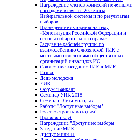
Награждение членов комиссий почетными
наградами в связи с 20-летием
Избирательной системы и по результатам
выборов
Проведение викторины на тему
«Конституция Российской Федерации и
основы избирательного права»
Заседание рабочей группы по
взаимодействию Слюдянской ТИК с
местными отделениями общественных
организаций инвалидов ИО
Совместное заседание ТИК и МИК
Разное
День молодежи
УИК
Форум "Байкал"
Семинар УИК 2018
Семинар "Лига молодых"
Работы "Доступные выборы"
Россию строить молодым!
Правовой клуб
Награждение "Доступные выборы"
Заседание МИК
Диспут 9 или 11
День молодого избирателя