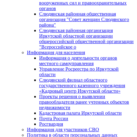
вооруженных сил и правоохранительных
органов
Слюдянская районная общественная
организация "Совет женщин Слюдянского
района"
Слюдянская районная организация
Иркутской областной организации
общероссийской общественной организации
"Всероссийское о
Информация для населения
Информация о деятельности органов
местного самоуправления
Управление Росреестра по Иркутской
области
Слюдянский филиал областного
государственного казенного учреждения
«Кадровый центр Иркутской области»
Проекты решения о выявлении
правообладателя ранее учтенных объектов
недвижимости
Кадастровая палата Иркутской области
Почта России
Росгвардия
Информация для участников СВО
Политика в области персональных данных