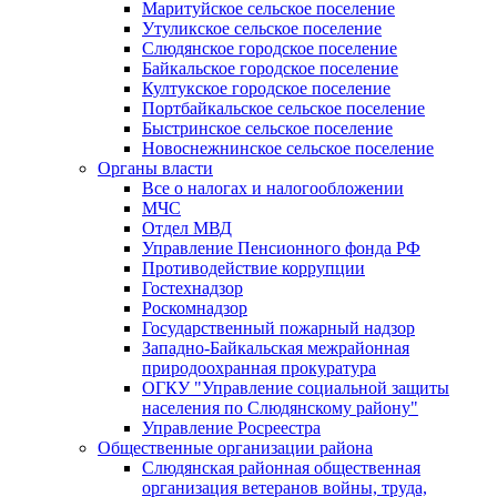
Маритуйское сельское поселение
Утуликское сельское поселение
Слюдянское городское поселение
Байкальское городское поселение
Култукское городское поселение
Портбайкальское сельское поселение
Быстринское сельское поселение
Новоснежнинское сельское поселение
Органы власти
Все о налогах и налогообложении
МЧС
Отдел МВД
Управление Пенсионного фонда РФ
Противодействие коррупции
Гостехнадзор
Роскомнадзор
Государственный пожарный надзор
Западно-Байкальская межрайонная
природоохранная прокуратура
ОГКУ "Управление социальной защиты
населения по Слюдянскому району"
Управление Росреестра
Общественные организации района
Слюдянская районная общественная
организация ветеранов войны, труда,