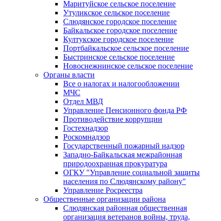
Маритуйское сельское поселение
Утуликское сельское поселение
Слюдянское городское поселение
Байкальское городское поселение
Култукское городское поселение
Портбайкальское сельское поселение
Быстринское сельское поселение
Новоснежнинское сельское поселение
Органы власти
Все о налогах и налогообложении
МЧС
Отдел МВД
Управление Пенсионного фонда РФ
Противодействие коррупции
Гостехнадзор
Роскомнадзор
Государственный пожарный надзор
Западно-Байкальская межрайонная
природоохранная прокуратура
ОГКУ "Управление социальной защиты
населения по Слюдянскому району"
Управление Росреестра
Общественные организации района
Слюдянская районная общественная
организация ветеранов войны, труда,