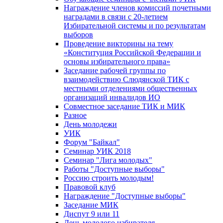
Награждение членов комиссий почетными
наградами в связи с 20-летием
Избирательной системы и по результатам
выборов
Проведение викторины на тему
«Конституция Российской Федерации и
основы избирательного права»
Заседание рабочей группы по
взаимодействию Слюдянской ТИК с
местными отделениями общественных
организаций инвалидов ИО
Совместное заседание ТИК и МИК
Разное
День молодежи
УИК
Форум "Байкал"
Семинар УИК 2018
Семинар "Лига молодых"
Работы "Доступные выборы"
Россию строить молодым!
Правовой клуб
Награждение "Доступные выборы"
Заседание МИК
Диспут 9 или 11
День молодого избирателя