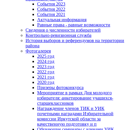
События 2023
События 2022
События 2021
Актуальная информация
Равные права - равные возможности
Сведения о численности избирателей
Контрольно-ревизионная служба
История выборов и референдумов на территории
района
Фотогалерея
2025 год
2024 год
2023 год
2022 год
2021 год
2020 год
Призеры фотоконкурса
Мероприятие в рамках Дня молодого
избирателя: анкетирование учащихся-
старшеклассников
Награждение членов ТИК и УИК
почетными наградами Избирательной
комиссии Иркутской области за
качественную подготовку и п
Обучающие семинары с членами УИК