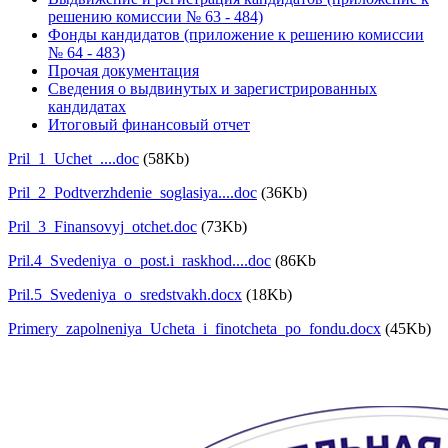
решению комиссии № 63 - 484)
Фонды кандидатов (приложение к решению комиссии
№ 64 - 483)
Прочая документация
Сведения о выдвинутых и зарегистрированных
кандидатах
Итоговый финансовый отчет
Pril_1_Uchet_....doc
(58Kb)
Pril_2_Podtverzhdenie_soglasiya....doc
(36Kb)
Pril_3_Finansovyj_otchet.doc
(73Kb)
Pril.4_Svedeniya_o_post.i_raskhod....doc
(86Kb
Pril.5_Svedeniya_o_sredstvakh.docx
(18Kb)
Primery_zapolneniya_Ucheta_i_finotcheta_po_fondu.docx
(45Kb)