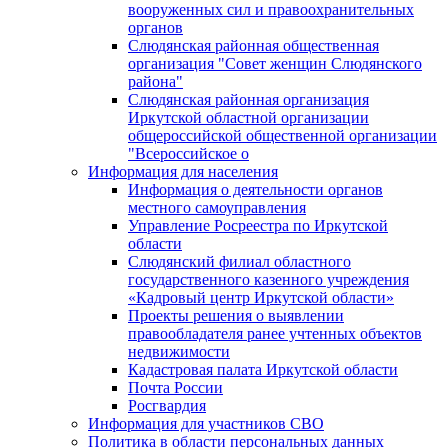
вооруженных сил и правоохранительных
органов
Слюдянская районная общественная
организация "Совет женщин Слюдянского
района"
Слюдянская районная организация
Иркутской областной организации
общероссийской общественной организации
"Всероссийское о
Информация для населения
Информация о деятельности органов
местного самоуправления
Управление Росреестра по Иркутской
области
Слюдянский филиал областного
государственного казенного учреждения
«Кадровый центр Иркутской области»
Проекты решения о выявлении
правообладателя ранее учтенных объектов
недвижимости
Кадастровая палата Иркутской области
Почта России
Росгвардия
Информация для участников СВО
Политика в области персональных данных