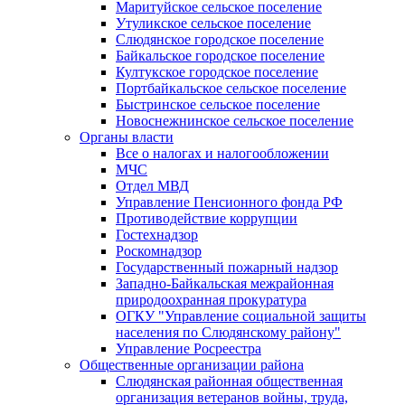
Маритуйское сельское поселение
Утуликское сельское поселение
Слюдянское городское поселение
Байкальское городское поселение
Култукское городское поселение
Портбайкальское сельское поселение
Быстринское сельское поселение
Новоснежнинское сельское поселение
Органы власти
Все о налогах и налогообложении
МЧС
Отдел МВД
Управление Пенсионного фонда РФ
Противодействие коррупции
Гостехнадзор
Роскомнадзор
Государственный пожарный надзор
Западно-Байкальская межрайонная
природоохранная прокуратура
ОГКУ "Управление социальной защиты
населения по Слюдянскому району"
Управление Росреестра
Общественные организации района
Слюдянская районная общественная
организация ветеранов войны, труда,