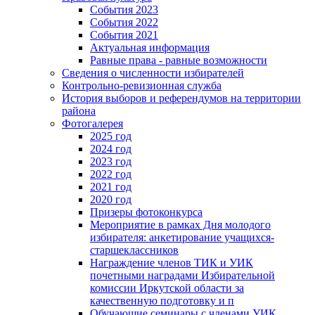
События 2023
События 2022
События 2021
Актуальная информация
Равные права - равные возможности
Сведения о численности избирателей
Контрольно-ревизионная служба
История выборов и референдумов на территории
района
Фотогалерея
2025 год
2024 год
2023 год
2022 год
2021 год
2020 год
Призеры фотоконкурса
Мероприятие в рамках Дня молодого
избирателя: анкетирование учащихся-
старшеклассников
Награждение членов ТИК и УИК
почетными наградами Избирательной
комиссии Иркутской области за
качественную подготовку и п
Обучающие семинары с членами УИК