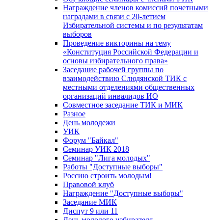
Награждение членов комиссий почетными
наградами в связи с 20-летием
Избирательной системы и по результатам
выборов
Проведение викторины на тему
«Конституция Российской Федерации и
основы избирательного права»
Заседание рабочей группы по
взаимодействию Слюдянской ТИК с
местными отделениями общественных
организаций инвалидов ИО
Совместное заседание ТИК и МИК
Разное
День молодежи
УИК
Форум "Байкал"
Семинар УИК 2018
Семинар "Лига молодых"
Работы "Доступные выборы"
Россию строить молодым!
Правовой клуб
Награждение "Доступные выборы"
Заседание МИК
Диспут 9 или 11
День молодого избирателя