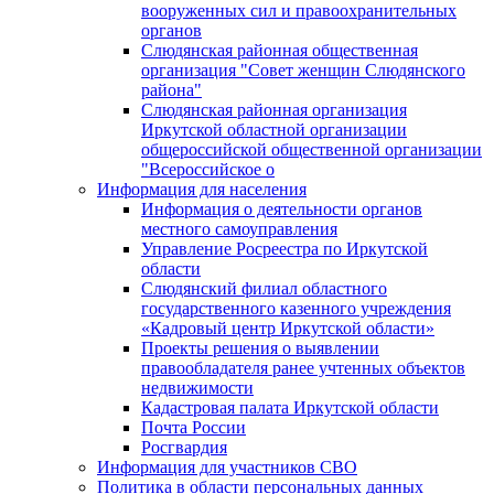
вооруженных сил и правоохранительных
органов
Слюдянская районная общественная
организация "Совет женщин Слюдянского
района"
Слюдянская районная организация
Иркутской областной организации
общероссийской общественной организации
"Всероссийское о
Информация для населения
Информация о деятельности органов
местного самоуправления
Управление Росреестра по Иркутской
области
Слюдянский филиал областного
государственного казенного учреждения
«Кадровый центр Иркутской области»
Проекты решения о выявлении
правообладателя ранее учтенных объектов
недвижимости
Кадастровая палата Иркутской области
Почта России
Росгвардия
Информация для участников СВО
Политика в области персональных данных