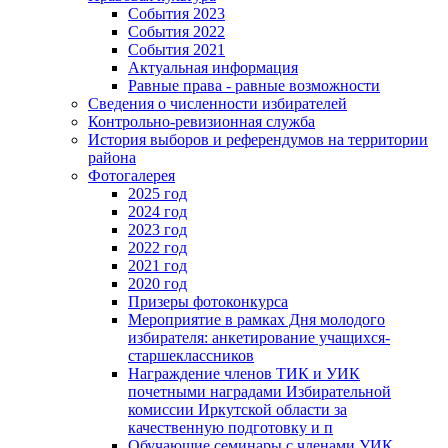
События 2023
События 2022
События 2021
Актуальная информация
Равные права - равные возможности
Сведения о численности избирателей
Контрольно-ревизионная служба
История выборов и референдумов на территории
района
Фотогалерея
2025 год
2024 год
2023 год
2022 год
2021 год
2020 год
Призеры фотоконкурса
Мероприятие в рамках Дня молодого
избирателя: анкетирование учащихся-
старшеклассников
Награждение членов ТИК и УИК
почетными наградами Избирательной
комиссии Иркутской области за
качественную подготовку и п
Обучающие семинары с членами УИК