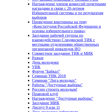
Награждение членов комиссий почетными
наградами в связи с 20-летием
Избирательной системы и по результатам
выборов
Проведение викторины на тему
«Конституция Российской Федерации и
основы избирательного права»
Заседание рабочей группы по
взаимодействию Слюдянской ТИК с
местными отделениями общественных
организаций инвалидов ИО
Совместное заседание ТИК и МИК
Разное
День молодежи
УИК
Форум "Байкал"
Семинар УИК 2018
Семинар "Лига молодых"
Работы "Доступные выборы"
Россию строить молодым!
Правовой клуб
Награждение "Доступные выборы"
Заседание МИК
Диспут 9 или 11
День молодого избирателя