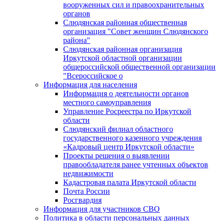
вооруженных сил и правоохранительных
органов
Слюдянская районная общественная
организация "Совет женщин Слюдянского
района"
Слюдянская районная организация
Иркутской областной организации
общероссийской общественной организации
"Всероссийское о
Информация для населения
Информация о деятельности органов
местного самоуправления
Управление Росреестра по Иркутской
области
Слюдянский филиал областного
государственного казенного учреждения
«Кадровый центр Иркутской области»
Проекты решения о выявлении
правообладателя ранее учтенных объектов
недвижимости
Кадастровая палата Иркутской области
Почта России
Росгвардия
Информация для участников СВО
Политика в области персональных данных