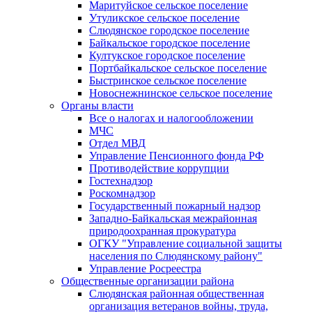
Маритуйское сельское поселение
Утуликское сельское поселение
Слюдянское городское поселение
Байкальское городское поселение
Култукское городское поселение
Портбайкальское сельское поселение
Быстринское сельское поселение
Новоснежнинское сельское поселение
Органы власти
Все о налогах и налогообложении
МЧС
Отдел МВД
Управление Пенсионного фонда РФ
Противодействие коррупции
Гостехнадзор
Роскомнадзор
Государственный пожарный надзор
Западно-Байкальская межрайонная
природоохранная прокуратура
ОГКУ "Управление социальной защиты
населения по Слюдянскому району"
Управление Росреестра
Общественные организации района
Слюдянская районная общественная
организация ветеранов войны, труда,