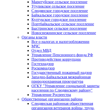
Маритуйское сельское поселение
Утуликское сельское поселение
Слюдянское городское поселение
Байкальское городское поселение
Култукское городское поселение
Портбайкальское сельское поселение
Быстринское сельское поселение
Новоснежнинское сельское поселение
Органы власти
Все о налогах и налогообложении
МЧС
Отдел МВД
Управление Пенсионного фонда РФ
Противодействие коррупции
Гостехнадзор
Роскомнадзор
Государственный пожарный надзор
Западно-Байкальская межрайонная
природоохранная прокуратура
ОГКУ "Управление социальной защиты
населения по Слюдянскому району"
Управление Росреестра
Общественные организации района
Слюдянская районная общественная
организация ветеранов войны, труда,