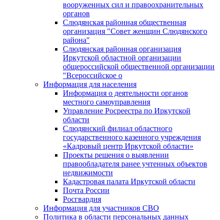
вооруженных сил и правоохранительных
органов
Слюдянская районная общественная
организация "Совет женщин Слюдянского
района"
Слюдянская районная организация
Иркутской областной организации
общероссийской общественной организации
"Всероссийское о
Информация для населения
Информация о деятельности органов
местного самоуправления
Управление Росреестра по Иркутской
области
Слюдянский филиал областного
государственного казенного учреждения
«Кадровый центр Иркутской области»
Проекты решения о выявлении
правообладателя ранее учтенных объектов
недвижимости
Кадастровая палата Иркутской области
Почта России
Росгвардия
Информация для участников СВО
Политика в области персональных данных