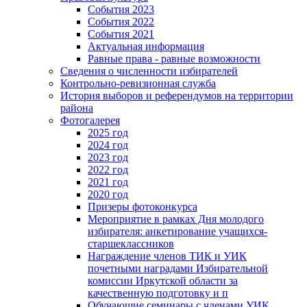
События 2023
События 2022
События 2021
Актуальная информация
Равные права - равные возможности
Сведения о численности избирателей
Контрольно-ревизионная служба
История выборов и референдумов на территории
района
Фотогалерея
2025 год
2024 год
2023 год
2022 год
2021 год
2020 год
Призеры фотоконкурса
Мероприятие в рамках Дня молодого
избирателя: анкетирование учащихся-
старшеклассников
Награждение членов ТИК и УИК
почетными наградами Избирательной
комиссии Иркутской области за
качественную подготовку и п
Обучающие семинары с членами УИК