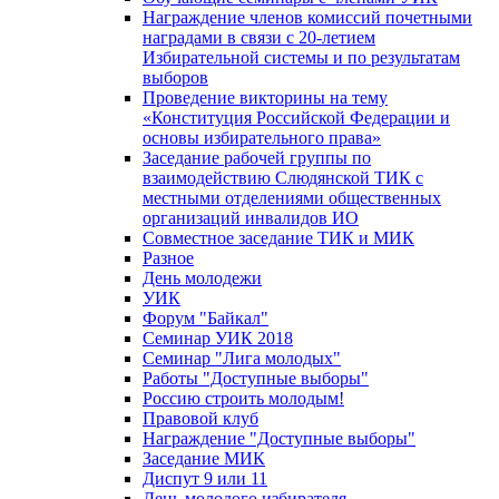
Награждение членов комиссий почетными
наградами в связи с 20-летием
Избирательной системы и по результатам
выборов
Проведение викторины на тему
«Конституция Российской Федерации и
основы избирательного права»
Заседание рабочей группы по
взаимодействию Слюдянской ТИК с
местными отделениями общественных
организаций инвалидов ИО
Совместное заседание ТИК и МИК
Разное
День молодежи
УИК
Форум "Байкал"
Семинар УИК 2018
Семинар "Лига молодых"
Работы "Доступные выборы"
Россию строить молодым!
Правовой клуб
Награждение "Доступные выборы"
Заседание МИК
Диспут 9 или 11
День молодого избирателя