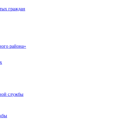
тых граждан
ого района»
х
ьной службы
жбы