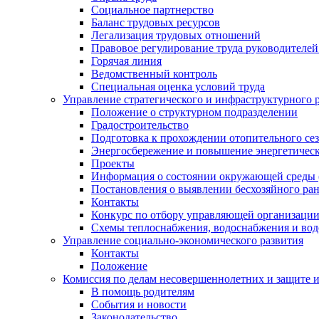
Социальное партнерство
Баланс трудовых ресурсов
Легализация трудовых отношений
Правовое регулирование труда руководителе
Горячая линия
Ведомственный контроль
Специальная оценка условий труда
Управление стратегического и инфраструктурного 
Положение о структурном подразделении
Градостроительство
Подготовка к прохождении отопительного се
Энергосбережение и повышение энергетичес
Проекты
Информация о состоянии окружающей среды 
Постановления о выявлении бесхозяйного ра
Контакты
Конкурс по отбору управляющей организаци
Схемы теплоснабжения, водоснабжения и вод
Управление социально-экономического развития
Контакты
Положение
Комиссия по делам несовершеннолетних и защите 
В помощь родителям
События и новости
Законодательство