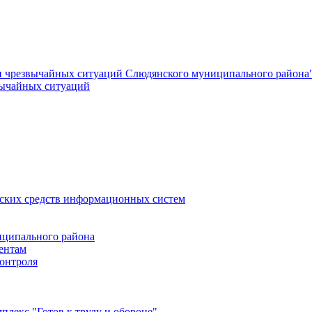
и чрезвычайных ситуаций Слюдянского муниципального района
вычайных ситуаций
еских средств информационных систем
ципального района
ентам
онтроля
лекс "Готов к труду и обороне"