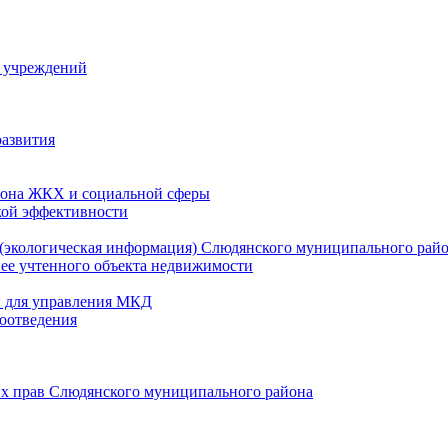
й учреждений
развития
зона ЖКХ и социальной сферы
кой эффективности
(экологическая информация) Слюдянского муниципального рай
нее учтенного объекта недвижимости
и для управления МКД
оотведения
их прав Слюдянского муниципального района