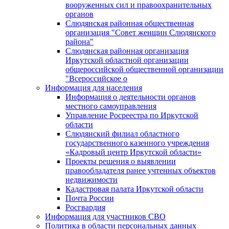
вооруженных сил и правоохранительных
органов
Слюдянская районная общественная
организация "Совет женщин Слюдянского
района"
Слюдянская районная организация
Иркутской областной организации
общероссийской общественной организации
"Всероссийское о
Информация для населения
Информация о деятельности органов
местного самоуправления
Управление Росреестра по Иркутской
области
Слюдянский филиал областного
государственного казенного учреждения
«Кадровый центр Иркутской области»
Проекты решения о выявлении
правообладателя ранее учтенных объектов
недвижимости
Кадастровая палата Иркутской области
Почта России
Росгвардия
Информация для участников СВО
Политика в области персональных данных