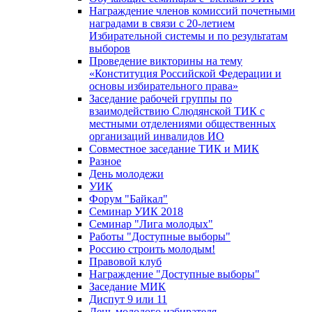
Награждение членов комиссий почетными
наградами в связи с 20-летием
Избирательной системы и по результатам
выборов
Проведение викторины на тему
«Конституция Российской Федерации и
основы избирательного права»
Заседание рабочей группы по
взаимодействию Слюдянской ТИК с
местными отделениями общественных
организаций инвалидов ИО
Совместное заседание ТИК и МИК
Разное
День молодежи
УИК
Форум "Байкал"
Семинар УИК 2018
Семинар "Лига молодых"
Работы "Доступные выборы"
Россию строить молодым!
Правовой клуб
Награждение "Доступные выборы"
Заседание МИК
Диспут 9 или 11
День молодого избирателя