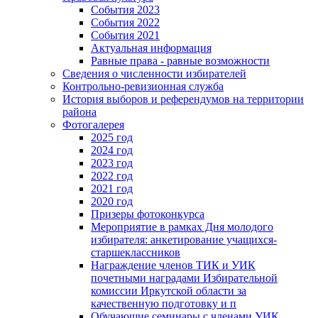
События 2023
События 2022
События 2021
Актуальная информация
Равные права - равные возможности
Сведения о численности избирателей
Контрольно-ревизионная служба
История выборов и референдумов на территории
района
Фотогалерея
2025 год
2024 год
2023 год
2022 год
2021 год
2020 год
Призеры фотоконкурса
Мероприятие в рамках Дня молодого
избирателя: анкетирование учащихся-
старшеклассников
Награждение членов ТИК и УИК
почетными наградами Избирательной
комиссии Иркутской области за
качественную подготовку и п
Обучающие семинары с членами УИК