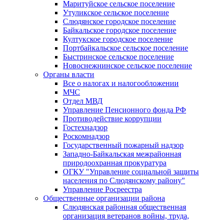
Маритуйское сельское поселение
Утуликское сельское поселение
Слюдянское городское поселение
Байкальское городское поселение
Култукское городское поселение
Портбайкальское сельское поселение
Быстринское сельское поселение
Новоснежнинское сельское поселение
Органы власти
Все о налогах и налогообложении
МЧС
Отдел МВД
Управление Пенсионного фонда РФ
Противодействие коррупции
Гостехнадзор
Роскомнадзор
Государственный пожарный надзор
Западно-Байкальская межрайонная
природоохранная прокуратура
ОГКУ "Управление социальной защиты
населения по Слюдянскому району"
Управление Росреестра
Общественные организации района
Слюдянская районная общественная
организация ветеранов войны, труда,