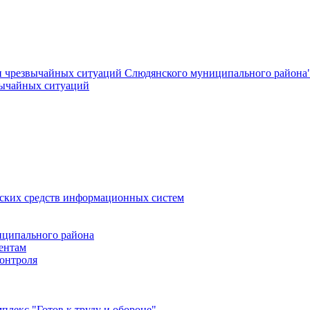
и чрезвычайных ситуаций Слюдянского муниципального района
вычайных ситуаций
еских средств информационных систем
ципального района
ентам
онтроля
лекс "Готов к труду и обороне"