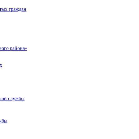
тых граждан
ого района»
х
ьной службы
жбы