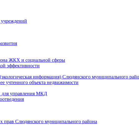
й учреждений
развития
зона ЖКХ и социальной сферы
кой эффективности
(экологическая информация) Слюдянского муниципального рай
нее учтенного объекта недвижимости
и для управления МКД
оотведения
их прав Слюдянского муниципального района