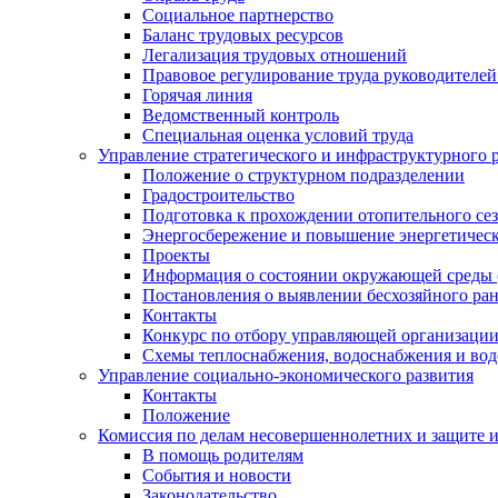
Социальное партнерство
Баланс трудовых ресурсов
Легализация трудовых отношений
Правовое регулирование труда руководителе
Горячая линия
Ведомственный контроль
Специальная оценка условий труда
Управление стратегического и инфраструктурного 
Положение о структурном подразделении
Градостроительство
Подготовка к прохождении отопительного се
Энергосбережение и повышение энергетичес
Проекты
Информация о состоянии окружающей среды 
Постановления о выявлении бесхозяйного ра
Контакты
Конкурс по отбору управляющей организаци
Схемы теплоснабжения, водоснабжения и вод
Управление социально-экономического развития
Контакты
Положение
Комиссия по делам несовершеннолетних и защите 
В помощь родителям
События и новости
Законодательство