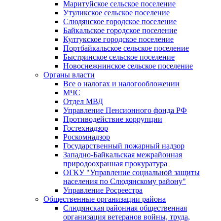
Маритуйское сельское поселение
Утуликское сельское поселение
Слюдянское городское поселение
Байкальское городское поселение
Култукское городское поселение
Портбайкальское сельское поселение
Быстринское сельское поселение
Новоснежнинское сельское поселение
Органы власти
Все о налогах и налогообложении
МЧС
Отдел МВД
Управление Пенсионного фонда РФ
Противодействие коррупции
Гостехнадзор
Роскомнадзор
Государственный пожарный надзор
Западно-Байкальская межрайонная
природоохранная прокуратура
ОГКУ "Управление социальной защиты
населения по Слюдянскому району"
Управление Росреестра
Общественные организации района
Слюдянская районная общественная
организация ветеранов войны, труда,