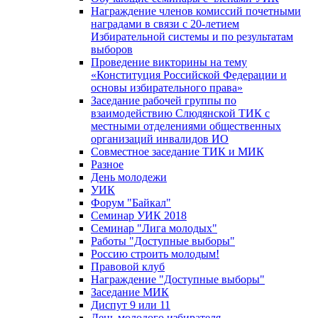
Награждение членов комиссий почетными
наградами в связи с 20-летием
Избирательной системы и по результатам
выборов
Проведение викторины на тему
«Конституция Российской Федерации и
основы избирательного права»
Заседание рабочей группы по
взаимодействию Слюдянской ТИК с
местными отделениями общественных
организаций инвалидов ИО
Совместное заседание ТИК и МИК
Разное
День молодежи
УИК
Форум "Байкал"
Семинар УИК 2018
Семинар "Лига молодых"
Работы "Доступные выборы"
Россию строить молодым!
Правовой клуб
Награждение "Доступные выборы"
Заседание МИК
Диспут 9 или 11
День молодого избирателя