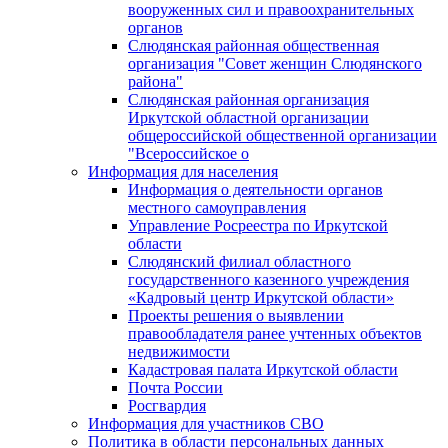
вооруженных сил и правоохранительных
органов
Слюдянская районная общественная
организация "Совет женщин Слюдянского
района"
Слюдянская районная организация
Иркутской областной организации
общероссийской общественной организации
"Всероссийское о
Информация для населения
Информация о деятельности органов
местного самоуправления
Управление Росреестра по Иркутской
области
Слюдянский филиал областного
государственного казенного учреждения
«Кадровый центр Иркутской области»
Проекты решения о выявлении
правообладателя ранее учтенных объектов
недвижимости
Кадастровая палата Иркутской области
Почта России
Росгвардия
Информация для участников СВО
Политика в области персональных данных