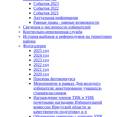
События 2023
События 2022
События 2021
Актуальная информация
Равные права - равные возможности
Сведения о численности избирателей
Контрольно-ревизионная служба
История выборов и референдумов на территории
района
Фотогалерея
2025 год
2024 год
2023 год
2022 год
2021 год
2020 год
Призеры фотоконкурса
Мероприятие в рамках Дня молодого
избирателя: анкетирование учащихся-
старшеклассников
Награждение членов ТИК и УИК
почетными наградами Избирательной
комиссии Иркутской области за
качественную подготовку и п
Обучающие семинары с членами УИК