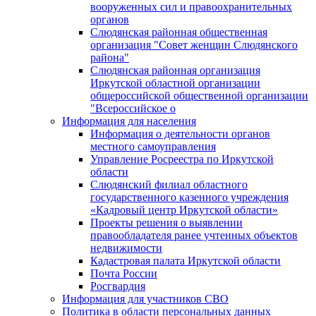
вооруженных сил и правоохранительных
органов
Слюдянская районная общественная
организация "Совет женщин Слюдянского
района"
Слюдянская районная организация
Иркутской областной организации
общероссийской общественной организации
"Всероссийское о
Информация для населения
Информация о деятельности органов
местного самоуправления
Управление Росреестра по Иркутской
области
Слюдянский филиал областного
государственного казенного учреждения
«Кадровый центр Иркутской области»
Проекты решения о выявлении
правообладателя ранее учтенных объектов
недвижимости
Кадастровая палата Иркутской области
Почта России
Росгвардия
Информация для участников СВО
Политика в области персональных данных