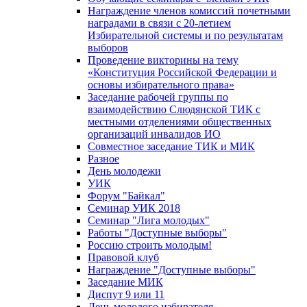
Награждение членов комиссий почетными
наградами в связи с 20-летием
Избирательной системы и по результатам
выборов
Проведение викторины на тему
«Конституция Российской Федерации и
основы избирательного права»
Заседание рабочей группы по
взаимодействию Слюдянской ТИК с
местными отделениями общественных
организаций инвалидов ИО
Совместное заседание ТИК и МИК
Разное
День молодежи
УИК
Форум "Байкал"
Семинар УИК 2018
Семинар "Лига молодых"
Работы "Доступные выборы"
Россию строить молодым!
Правовой клуб
Награждение "Доступные выборы"
Заседание МИК
Диспут 9 или 11
День молодого избирателя