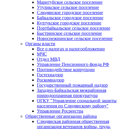
Маритуйское сельское поселение
Утуликское сельское поселение
Слюдянское городское поселение
Байкальское городское поселение
Култукское городское поселение
Портбайкальское сельское поселение
Быстринское сельское поселение
Новоснежнинское сельское поселение
Органы власти
Все о налогах и налогообложении
МЧС
Отдел МВД
Управление Пенсионного фонда РФ
Противодействие коррупции
Гостехнадзор
Роскомнадзор
Государственный пожарный надзор
Западно-Байкальская межрайонная
природоохранная прокуратура
ОГКУ "Управление социальной защиты
населения по Слюдянскому району"
Управление Росреестра
Общественные организации района
Слюдянская районная общественная
организация ветеранов войны, труда,