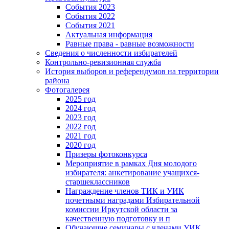
События 2023
События 2022
События 2021
Актуальная информация
Равные права - равные возможности
Сведения о численности избирателей
Контрольно-ревизионная служба
История выборов и референдумов на территории
района
Фотогалерея
2025 год
2024 год
2023 год
2022 год
2021 год
2020 год
Призеры фотоконкурса
Мероприятие в рамках Дня молодого
избирателя: анкетирование учащихся-
старшеклассников
Награждение членов ТИК и УИК
почетными наградами Избирательной
комиссии Иркутской области за
качественную подготовку и п
Обучающие семинары с членами УИК