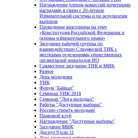
Награждение членов комиссий почетными
наградами в связи с 20-летием
Избирательной системы и по результатам
выборов
Проведение викторины на тему
«Конституция Российской Федерации и
основы избирательного права»
Заседание рабочей группы по
взаимодействию Слюдянской ТИК с
местными отделениями общественных
организаций инвалидов ИО
Совместное заседание ТИК и МИК
Разное
День молодежи
УИК
Форум "Байкал"
Семинар УИК 2018
Семинар "Лига молодых"
Работы "Доступные выборы"
Россию строить молодым!
Правовой клуб
Награждение "Доступные выборы"
Заседание МИК
Диспут 9 или 11
День молодого избирателя