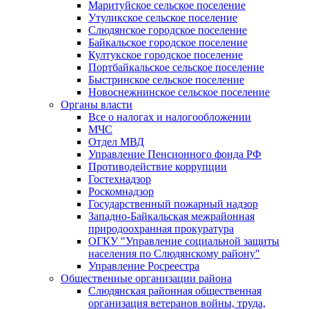
Маритуйское сельское поселение
Утуликское сельское поселение
Слюдянское городское поселение
Байкальское городское поселение
Култукское городское поселение
Портбайкальское сельское поселение
Быстринское сельское поселение
Новоснежнинское сельское поселение
Органы власти
Все о налогах и налогообложении
МЧС
Отдел МВД
Управление Пенсионного фонда РФ
Противодействие коррупции
Гостехнадзор
Роскомнадзор
Государственный пожарный надзор
Западно-Байкальская межрайонная
природоохранная прокуратура
ОГКУ "Управление социальной защиты
населения по Слюдянскому району"
Управление Росреестра
Общественные организации района
Слюдянская районная общественная
организация ветеранов войны, труда,