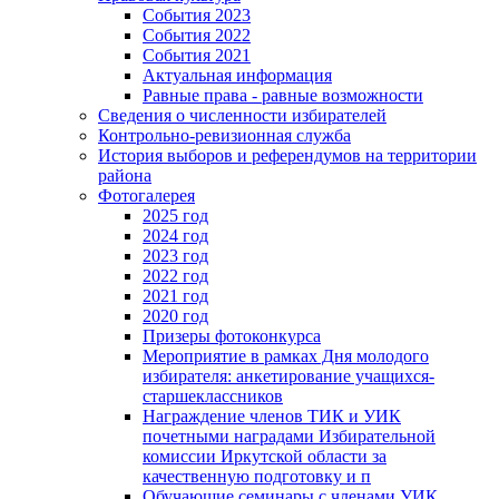
События 2023
События 2022
События 2021
Актуальная информация
Равные права - равные возможности
Сведения о численности избирателей
Контрольно-ревизионная служба
История выборов и референдумов на территории
района
Фотогалерея
2025 год
2024 год
2023 год
2022 год
2021 год
2020 год
Призеры фотоконкурса
Мероприятие в рамках Дня молодого
избирателя: анкетирование учащихся-
старшеклассников
Награждение членов ТИК и УИК
почетными наградами Избирательной
комиссии Иркутской области за
качественную подготовку и п
Обучающие семинары с членами УИК