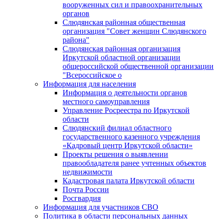
вооруженных сил и правоохранительных
органов
Слюдянская районная общественная
организация "Совет женщин Слюдянского
района"
Слюдянская районная организация
Иркутской областной организации
общероссийской общественной организации
"Всероссийское о
Информация для населения
Информация о деятельности органов
местного самоуправления
Управление Росреестра по Иркутской
области
Слюдянский филиал областного
государственного казенного учреждения
«Кадровый центр Иркутской области»
Проекты решения о выявлении
правообладателя ранее учтенных объектов
недвижимости
Кадастровая палата Иркутской области
Почта России
Росгвардия
Информация для участников СВО
Политика в области персональных данных