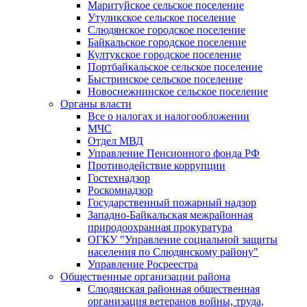
Маритуйское сельское поселение
Утуликское сельское поселение
Слюдянское городское поселение
Байкальское городское поселение
Култукское городское поселение
Портбайкальское сельское поселение
Быстринское сельское поселение
Новоснежнинское сельское поселение
Органы власти
Все о налогах и налогообложении
МЧС
Отдел МВД
Управление Пенсионного фонда РФ
Противодействие коррупции
Гостехнадзор
Роскомнадзор
Государственный пожарный надзор
Западно-Байкальская межрайонная
природоохранная прокуратура
ОГКУ "Управление социальной защиты
населения по Слюдянскому району"
Управление Росреестра
Общественные организации района
Слюдянская районная общественная
организация ветеранов войны, труда,