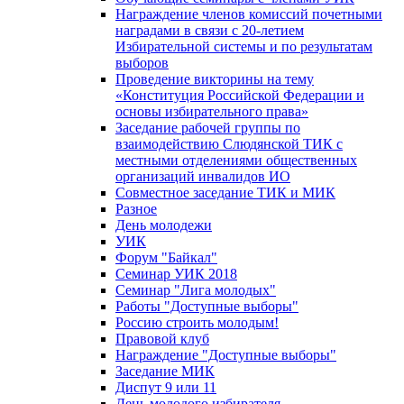
Награждение членов комиссий почетными
наградами в связи с 20-летием
Избирательной системы и по результатам
выборов
Проведение викторины на тему
«Конституция Российской Федерации и
основы избирательного права»
Заседание рабочей группы по
взаимодействию Слюдянской ТИК с
местными отделениями общественных
организаций инвалидов ИО
Совместное заседание ТИК и МИК
Разное
День молодежи
УИК
Форум "Байкал"
Семинар УИК 2018
Семинар "Лига молодых"
Работы "Доступные выборы"
Россию строить молодым!
Правовой клуб
Награждение "Доступные выборы"
Заседание МИК
Диспут 9 или 11
День молодого избирателя