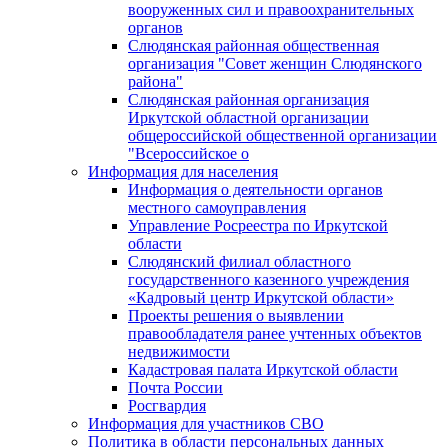
вооруженных сил и правоохранительных
органов
Слюдянская районная общественная
организация "Совет женщин Слюдянского
района"
Слюдянская районная организация
Иркутской областной организации
общероссийской общественной организации
"Всероссийское о
Информация для населения
Информация о деятельности органов
местного самоуправления
Управление Росреестра по Иркутской
области
Слюдянский филиал областного
государственного казенного учреждения
«Кадровый центр Иркутской области»
Проекты решения о выявлении
правообладателя ранее учтенных объектов
недвижимости
Кадастровая палата Иркутской области
Почта России
Росгвардия
Информация для участников СВО
Политика в области персональных данных