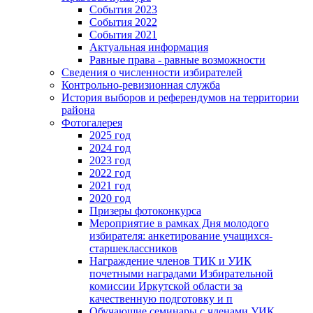
События 2023
События 2022
События 2021
Актуальная информация
Равные права - равные возможности
Сведения о численности избирателей
Контрольно-ревизионная служба
История выборов и референдумов на территории
района
Фотогалерея
2025 год
2024 год
2023 год
2022 год
2021 год
2020 год
Призеры фотоконкурса
Мероприятие в рамках Дня молодого
избирателя: анкетирование учащихся-
старшеклассников
Награждение членов ТИК и УИК
почетными наградами Избирательной
комиссии Иркутской области за
качественную подготовку и п
Обучающие семинары с членами УИК