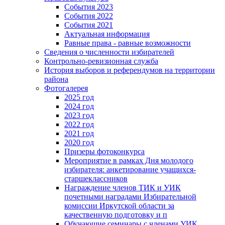
События 2023
События 2022
События 2021
Актуальная информация
Равные права - равные возможности
Сведения о численности избирателей
Контрольно-ревизионная служба
История выборов и референдумов на территории
района
Фотогалерея
2025 год
2024 год
2023 год
2022 год
2021 год
2020 год
Призеры фотоконкурса
Мероприятие в рамках Дня молодого
избирателя: анкетирование учащихся-
старшеклассников
Награждение членов ТИК и УИК
почетными наградами Избирательной
комиссии Иркутской области за
качественную подготовку и п
Обучающие семинары с членами УИК