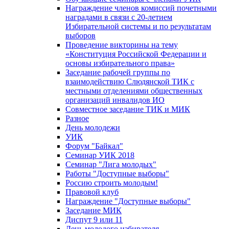
Награждение членов комиссий почетными
наградами в связи с 20-летием
Избирательной системы и по результатам
выборов
Проведение викторины на тему
«Конституция Российской Федерации и
основы избирательного права»
Заседание рабочей группы по
взаимодействию Слюдянской ТИК с
местными отделениями общественных
организаций инвалидов ИО
Совместное заседание ТИК и МИК
Разное
День молодежи
УИК
Форум "Байкал"
Семинар УИК 2018
Семинар "Лига молодых"
Работы "Доступные выборы"
Россию строить молодым!
Правовой клуб
Награждение "Доступные выборы"
Заседание МИК
Диспут 9 или 11
День молодого избирателя