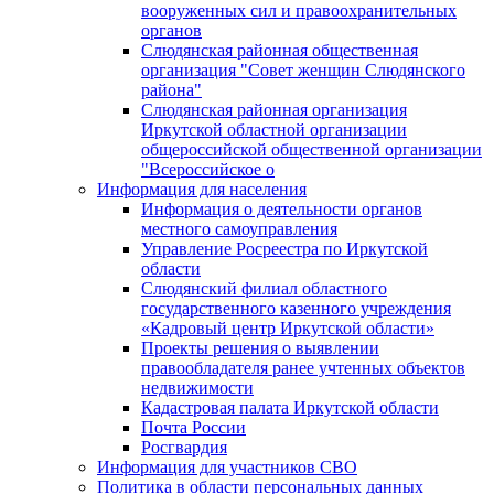
вооруженных сил и правоохранительных
органов
Слюдянская районная общественная
организация "Совет женщин Слюдянского
района"
Слюдянская районная организация
Иркутской областной организации
общероссийской общественной организации
"Всероссийское о
Информация для населения
Информация о деятельности органов
местного самоуправления
Управление Росреестра по Иркутской
области
Слюдянский филиал областного
государственного казенного учреждения
«Кадровый центр Иркутской области»
Проекты решения о выявлении
правообладателя ранее учтенных объектов
недвижимости
Кадастровая палата Иркутской области
Почта России
Росгвардия
Информация для участников СВО
Политика в области персональных данных