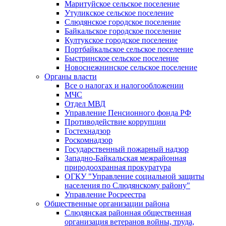
Маритуйское сельское поселение
Утуликское сельское поселение
Слюдянское городское поселение
Байкальское городское поселение
Култукское городское поселение
Портбайкальское сельское поселение
Быстринское сельское поселение
Новоснежнинское сельское поселение
Органы власти
Все о налогах и налогообложении
МЧС
Отдел МВД
Управление Пенсионного фонда РФ
Противодействие коррупции
Гостехнадзор
Роскомнадзор
Государственный пожарный надзор
Западно-Байкальская межрайонная
природоохранная прокуратура
ОГКУ "Управление социальной защиты
населения по Слюдянскому району"
Управление Росреестра
Общественные организации района
Слюдянская районная общественная
организация ветеранов войны, труда,