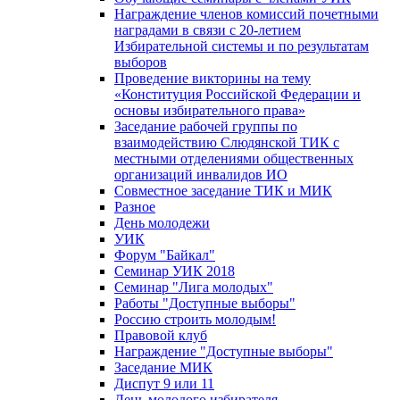
Награждение членов комиссий почетными
наградами в связи с 20-летием
Избирательной системы и по результатам
выборов
Проведение викторины на тему
«Конституция Российской Федерации и
основы избирательного права»
Заседание рабочей группы по
взаимодействию Слюдянской ТИК с
местными отделениями общественных
организаций инвалидов ИО
Совместное заседание ТИК и МИК
Разное
День молодежи
УИК
Форум "Байкал"
Семинар УИК 2018
Семинар "Лига молодых"
Работы "Доступные выборы"
Россию строить молодым!
Правовой клуб
Награждение "Доступные выборы"
Заседание МИК
Диспут 9 или 11
День молодого избирателя