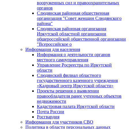
вооруженных сил и правоохранительных
органов
Слюдянская районная общественная
организация "Совет женщин Слюдянского
района"
Слюдянская районная организация
Иркутской областной организации
общероссийской общественной организации
"Всероссийское о
Информация для населения
Информация о деятельности органов
местного самоуправления
Управление Росреестра по Иркутской
области
Слюдянский филиал областного
государственного казенного учреждения
«Кадровый центр Иркутской области»
Проекты решения о выявлении
правообладателя ранее учтенных объектов
недвижимости
Кадастровая палата Иркутской области
Почта России
Росгвардия
Информация для участников СВО
Политика в области персональных данных