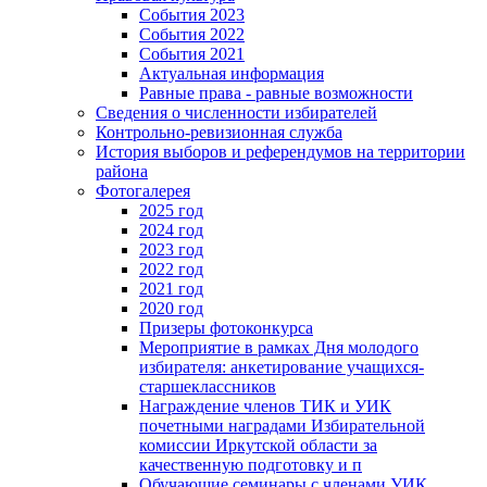
События 2023
События 2022
События 2021
Актуальная информация
Равные права - равные возможности
Сведения о численности избирателей
Контрольно-ревизионная служба
История выборов и референдумов на территории
района
Фотогалерея
2025 год
2024 год
2023 год
2022 год
2021 год
2020 год
Призеры фотоконкурса
Мероприятие в рамках Дня молодого
избирателя: анкетирование учащихся-
старшеклассников
Награждение членов ТИК и УИК
почетными наградами Избирательной
комиссии Иркутской области за
качественную подготовку и п
Обучающие семинары с членами УИК