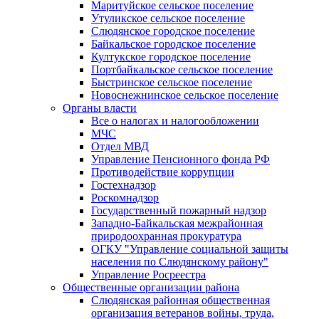
Маритуйское сельское поселение
Утуликское сельское поселение
Слюдянское городское поселение
Байкальское городское поселение
Култукское городское поселение
Портбайкальское сельское поселение
Быстринское сельское поселение
Новоснежнинское сельское поселение
Органы власти
Все о налогах и налогообложении
МЧС
Отдел МВД
Управление Пенсионного фонда РФ
Противодействие коррупции
Гостехнадзор
Роскомнадзор
Государственный пожарный надзор
Западно-Байкальская межрайонная
природоохранная прокуратура
ОГКУ "Управление социальной защиты
населения по Слюдянскому району"
Управление Росреестра
Общественные организации района
Слюдянская районная общественная
организация ветеранов войны, труда,