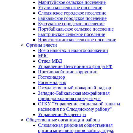
Маритуйское сельское поселение
Утуликское сельское поселение
Слюдянское городское поселение
Байкальское городское поселение
Култукское городское поселение
Портбайкальское сельское поселение
Быстринское сельское поселение
Новоснежнинское сельское поселение
Органы власти
Все о налогах и налогообложении
МЧС
Отдел МВД
Управление Пенсионного фонда РФ
Противодействие коррупции
Гостехнадзор
Роскомнадзор
Государственный пожарный надзор
Западно-Байкальская межрайонная
природоохранная прокуратура
ОГКУ "Управление социальной защиты
населения по Слюдянскому району"
Управление Росреестра
Общественные организации района
Слюдянская районная общественная
организация ветеранов войны, труда,