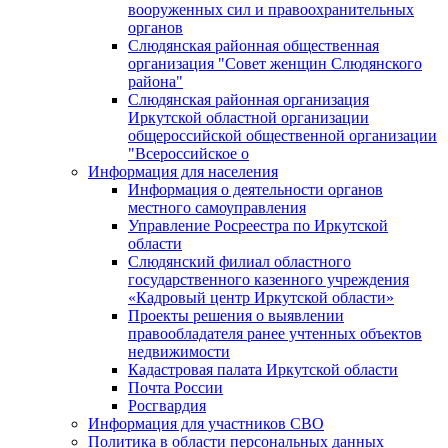
вооруженных сил и правоохранительных
органов
Слюдянская районная общественная
организация "Совет женщин Слюдянского
района"
Слюдянская районная организация
Иркутской областной организации
общероссийской общественной организации
"Всероссийское о
Информация для населения
Информация о деятельности органов
местного самоуправления
Управление Росреестра по Иркутской
области
Слюдянский филиал областного
государственного казенного учреждения
«Кадровый центр Иркутской области»
Проекты решения о выявлении
правообладателя ранее учтенных объектов
недвижимости
Кадастровая палата Иркутской области
Почта России
Росгвардия
Информация для участников СВО
Политика в области персональных данных