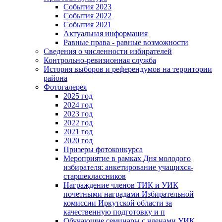
События 2023
События 2022
События 2021
Актуальная информация
Равные права - равные возможности
Сведения о численности избирателей
Контрольно-ревизионная служба
История выборов и референдумов на территории
района
Фотогалерея
2025 год
2024 год
2023 год
2022 год
2021 год
2020 год
Призеры фотоконкурса
Мероприятие в рамках Дня молодого
избирателя: анкетирование учащихся-
старшеклассников
Награждение членов ТИК и УИК
почетными наградами Избирательной
комиссии Иркутской области за
качественную подготовку и п
Обучающие семинары с членами УИК