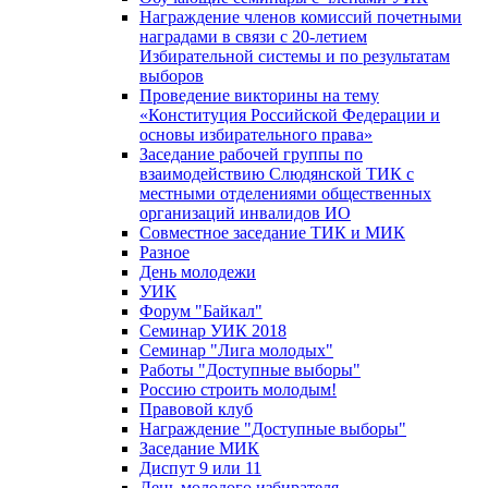
Награждение членов комиссий почетными
наградами в связи с 20-летием
Избирательной системы и по результатам
выборов
Проведение викторины на тему
«Конституция Российской Федерации и
основы избирательного права»
Заседание рабочей группы по
взаимодействию Слюдянской ТИК с
местными отделениями общественных
организаций инвалидов ИО
Совместное заседание ТИК и МИК
Разное
День молодежи
УИК
Форум "Байкал"
Семинар УИК 2018
Семинар "Лига молодых"
Работы "Доступные выборы"
Россию строить молодым!
Правовой клуб
Награждение "Доступные выборы"
Заседание МИК
Диспут 9 или 11
День молодого избирателя