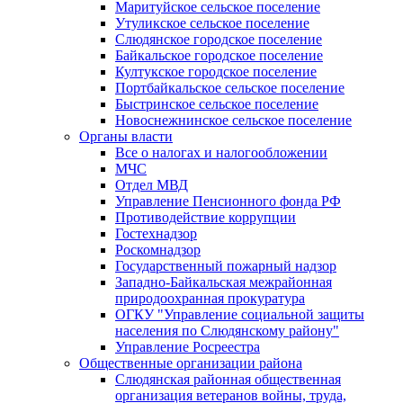
Маритуйское сельское поселение
Утуликское сельское поселение
Слюдянское городское поселение
Байкальское городское поселение
Култукское городское поселение
Портбайкальское сельское поселение
Быстринское сельское поселение
Новоснежнинское сельское поселение
Органы власти
Все о налогах и налогообложении
МЧС
Отдел МВД
Управление Пенсионного фонда РФ
Противодействие коррупции
Гостехнадзор
Роскомнадзор
Государственный пожарный надзор
Западно-Байкальская межрайонная
природоохранная прокуратура
ОГКУ "Управление социальной защиты
населения по Слюдянскому району"
Управление Росреестра
Общественные организации района
Слюдянская районная общественная
организация ветеранов войны, труда,