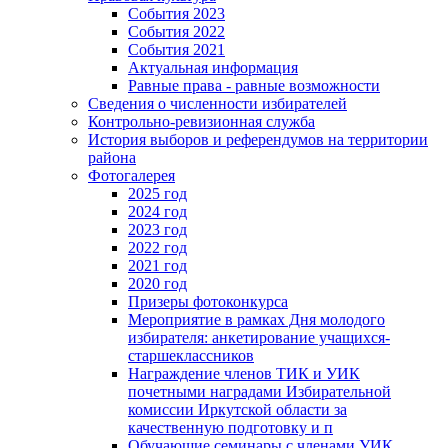
События 2023
События 2022
События 2021
Актуальная информация
Равные права - равные возможности
Сведения о численности избирателей
Контрольно-ревизионная служба
История выборов и референдумов на территории
района
Фотогалерея
2025 год
2024 год
2023 год
2022 год
2021 год
2020 год
Призеры фотоконкурса
Мероприятие в рамках Дня молодого
избирателя: анкетирование учащихся-
старшеклассников
Награждение членов ТИК и УИК
почетными наградами Избирательной
комиссии Иркутской области за
качественную подготовку и п
Обучающие семинары с членами УИК