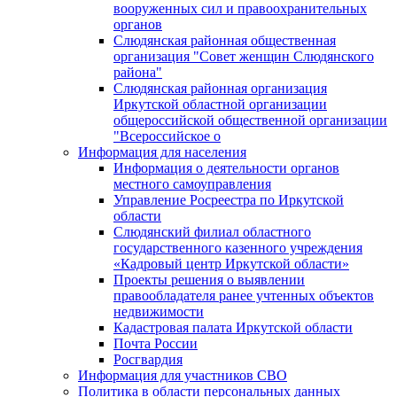
вооруженных сил и правоохранительных
органов
Слюдянская районная общественная
организация "Совет женщин Слюдянского
района"
Слюдянская районная организация
Иркутской областной организации
общероссийской общественной организации
"Всероссийское о
Информация для населения
Информация о деятельности органов
местного самоуправления
Управление Росреестра по Иркутской
области
Слюдянский филиал областного
государственного казенного учреждения
«Кадровый центр Иркутской области»
Проекты решения о выявлении
правообладателя ранее учтенных объектов
недвижимости
Кадастровая палата Иркутской области
Почта России
Росгвардия
Информация для участников СВО
Политика в области персональных данных