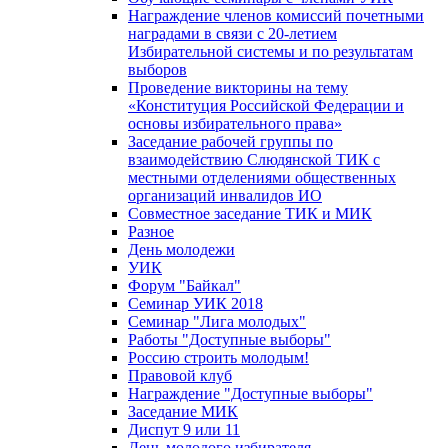
Награждение членов комиссий почетными
наградами в связи с 20-летием
Избирательной системы и по результатам
выборов
Проведение викторины на тему
«Конституция Российской Федерации и
основы избирательного права»
Заседание рабочей группы по
взаимодействию Слюдянской ТИК с
местными отделениями общественных
организаций инвалидов ИО
Совместное заседание ТИК и МИК
Разное
День молодежи
УИК
Форум "Байкал"
Семинар УИК 2018
Семинар "Лига молодых"
Работы "Доступные выборы"
Россию строить молодым!
Правовой клуб
Награждение "Доступные выборы"
Заседание МИК
Диспут 9 или 11
День молодого избирателя