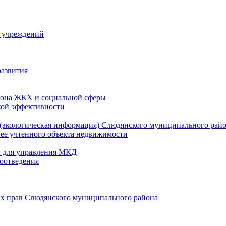
й учреждений
развития
зона ЖКХ и социальной сферы
кой эффективности
(экологическая информация) Слюдянского муниципального рай
нее учтенного объекта недвижимости
и для управления МКД
оотведения
их прав Слюдянского муниципального района