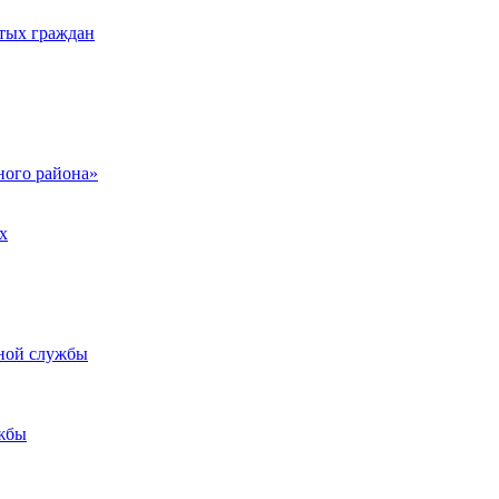
тых граждан
ого района»
х
ьной службы
жбы