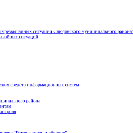
и чрезвычайных ситуаций Слюдянского муниципального района
вычайных ситуаций
еских средств информационных систем
ципального района
ентам
онтроля
лекс "Готов к труду и обороне"