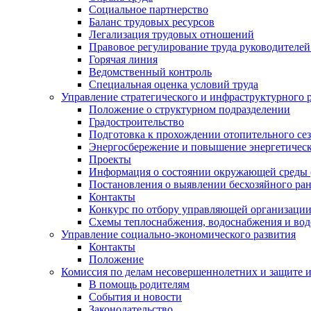
Социальное партнерство
Баланс трудовых ресурсов
Легализация трудовых отношений
Правовое регулирование труда руководителе
Горячая линия
Ведомственный контроль
Специальная оценка условий труда
Управление стратегического и инфраструктурного 
Положение о структурном подразделении
Градостроительство
Подготовка к прохождении отопительного се
Энергосбережение и повышение энергетичес
Проекты
Информация о состоянии окружающей среды 
Постановления о выявлении бесхозяйного ра
Контакты
Конкурс по отбору управляющей организаци
Схемы теплоснабжения, водоснабжения и вод
Управление социально-экономического развития
Контакты
Положение
Комиссия по делам несовершеннолетних и защите 
В помощь родителям
События и новости
Законодательство