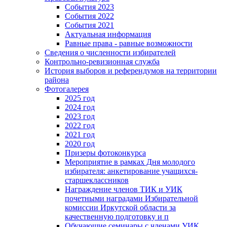
События 2023
События 2022
События 2021
Актуальная информация
Равные права - равные возможности
Сведения о численности избирателей
Контрольно-ревизионная служба
История выборов и референдумов на территории
района
Фотогалерея
2025 год
2024 год
2023 год
2022 год
2021 год
2020 год
Призеры фотоконкурса
Мероприятие в рамках Дня молодого
избирателя: анкетирование учащихся-
старшеклассников
Награждение членов ТИК и УИК
почетными наградами Избирательной
комиссии Иркутской области за
качественную подготовку и п
Обучающие семинары с членами УИК