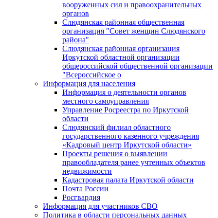
вооруженных сил и правоохранительных
органов
Слюдянская районная общественная
организация "Совет женщин Слюдянского
района"
Слюдянская районная организация
Иркутской областной организации
общероссийской общественной организации
"Всероссийское о
Информация для населения
Информация о деятельности органов
местного самоуправления
Управление Росреестра по Иркутской
области
Слюдянский филиал областного
государственного казенного учреждения
«Кадровый центр Иркутской области»
Проекты решения о выявлении
правообладателя ранее учтенных объектов
недвижимости
Кадастровая палата Иркутской области
Почта России
Росгвардия
Информация для участников СВО
Политика в области персональных данных