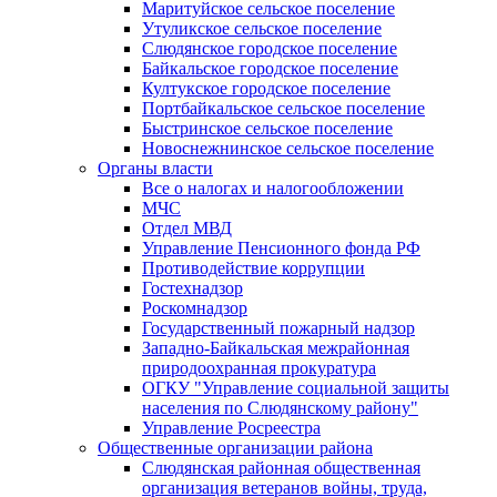
Маритуйское сельское поселение
Утуликское сельское поселение
Слюдянское городское поселение
Байкальское городское поселение
Култукское городское поселение
Портбайкальское сельское поселение
Быстринское сельское поселение
Новоснежнинское сельское поселение
Органы власти
Все о налогах и налогообложении
МЧС
Отдел МВД
Управление Пенсионного фонда РФ
Противодействие коррупции
Гостехнадзор
Роскомнадзор
Государственный пожарный надзор
Западно-Байкальская межрайонная
природоохранная прокуратура
ОГКУ "Управление социальной защиты
населения по Слюдянскому району"
Управление Росреестра
Общественные организации района
Слюдянская районная общественная
организация ветеранов войны, труда,