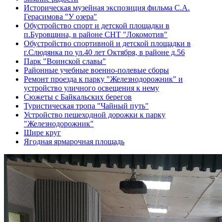
Историческая музейная экспозиция фильма С.А.
Герасимова "У озера"
Обустройство спорт и детской площадки в
п.Буровщина, в районе СНТ "Локомотив"
Обустройство спортивной и детской площадки в
г.Слюдянка по ул.40 лет Октября, в районе д.56
Парк "Воинской славы"
Районные учебные военно-полевые сборы
Ремонт проезда к парку "Железнодорожник" и
устройство уличного освещения к нему
Сюжеты с Байкальских берегов
Туристическая тропа "Чайный путь"
Устройство пешеходной дорожки к парку
"Железнодорожник"
Шире круг
Ягодная ярмарочная площадь