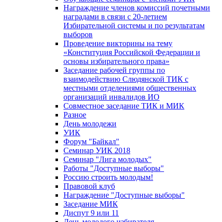
Награждение членов комиссий почетными
наградами в связи с 20-летием
Избирательной системы и по результатам
выборов
Проведение викторины на тему
«Конституция Российской Федерации и
основы избирательного права»
Заседание рабочей группы по
взаимодействию Слюдянской ТИК с
местными отделениями общественных
организаций инвалидов ИО
Совместное заседание ТИК и МИК
Разное
День молодежи
УИК
Форум "Байкал"
Семинар УИК 2018
Семинар "Лига молодых"
Работы "Доступные выборы"
Россию строить молодым!
Правовой клуб
Награждение "Доступные выборы"
Заседание МИК
Диспут 9 или 11
День молодого избирателя