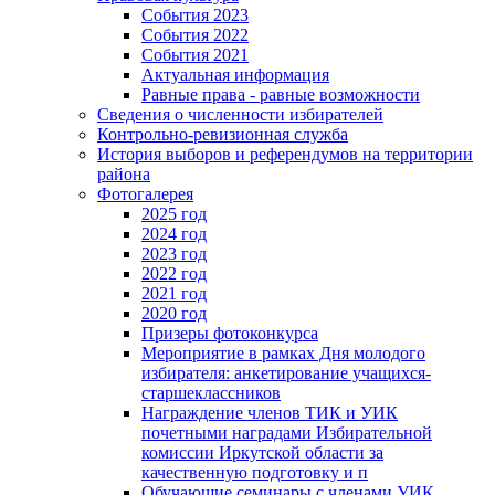
События 2023
События 2022
События 2021
Актуальная информация
Равные права - равные возможности
Сведения о численности избирателей
Контрольно-ревизионная служба
История выборов и референдумов на территории
района
Фотогалерея
2025 год
2024 год
2023 год
2022 год
2021 год
2020 год
Призеры фотоконкурса
Мероприятие в рамках Дня молодого
избирателя: анкетирование учащихся-
старшеклассников
Награждение членов ТИК и УИК
почетными наградами Избирательной
комиссии Иркутской области за
качественную подготовку и п
Обучающие семинары с членами УИК