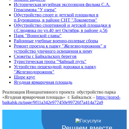
Историческая музейная экспозиция фильма С.А.
Герасимова "У озера"
Обустройство спорт и детской площадки в
п.Буровщина, в районе СНТ "Локомотив"
Обустройство спортивной и детской площадки в
г.Слюдянка по ул.40 лет Октября, в районе д.56
Парк "Воинской славы"
Районные учебные военно-полевые сборы
Ремонт проезда к парку "Железнодорожник" и
устройство уличного освещения к нему
Сюжеты с Байкальских берегов
Туристическая тропа "Чайный путь"
Устройство пешеходной дорожки к парку
"Железнодорожник"
Шире круг
Ягодная ярмарочная площадь
Реализация Инициативного проекта обустройство парка
«Ягодная ярмарочная площадь» г. Байкальск –
https://gorod-
baikalsk.ru/page/9f11a342e977450e99726f7a414a72a9
Решаем вместе