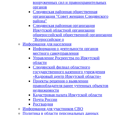
вооруженных сил и правоохранительных
органов
Слюдянская районная общественная
организация "Совет женщин Слюдянского
района"
Слюдянская районная организация
Иркутской областной организации
общероссийской общественной организации
"Всероссийское о
Информация для населения
Информация о деятельности органов
местного самоуправления
Управление Росреестра по Иркутской
области
Слюдянский филиал областного
государственного казенного учреждения
«Кадровый центр Иркутской области»
Проекты решения о выявлении
правообладателя ранее учтенных объектов
недвижимости
Кадастровая палата Иркутской области
Почта России
Росгвардия
Информация для участников СВО
Политика в области персональных данных