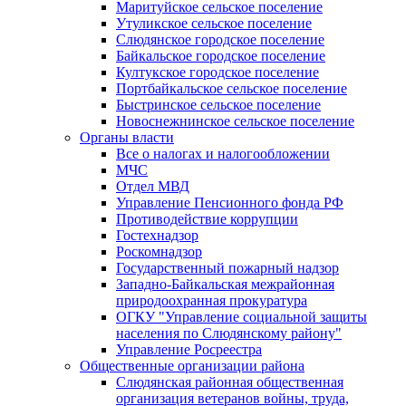
Маритуйское сельское поселение
Утуликское сельское поселение
Слюдянское городское поселение
Байкальское городское поселение
Култукское городское поселение
Портбайкальское сельское поселение
Быстринское сельское поселение
Новоснежнинское сельское поселение
Органы власти
Все о налогах и налогообложении
МЧС
Отдел МВД
Управление Пенсионного фонда РФ
Противодействие коррупции
Гостехнадзор
Роскомнадзор
Государственный пожарный надзор
Западно-Байкальская межрайонная
природоохранная прокуратура
ОГКУ "Управление социальной защиты
населения по Слюдянскому району"
Управление Росреестра
Общественные организации района
Слюдянская районная общественная
организация ветеранов войны, труда,