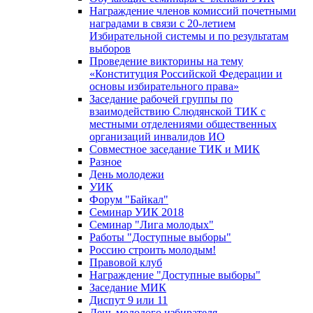
Награждение членов комиссий почетными
наградами в связи с 20-летием
Избирательной системы и по результатам
выборов
Проведение викторины на тему
«Конституция Российской Федерации и
основы избирательного права»
Заседание рабочей группы по
взаимодействию Слюдянской ТИК с
местными отделениями общественных
организаций инвалидов ИО
Совместное заседание ТИК и МИК
Разное
День молодежи
УИК
Форум "Байкал"
Семинар УИК 2018
Семинар "Лига молодых"
Работы "Доступные выборы"
Россию строить молодым!
Правовой клуб
Награждение "Доступные выборы"
Заседание МИК
Диспут 9 или 11
День молодого избирателя