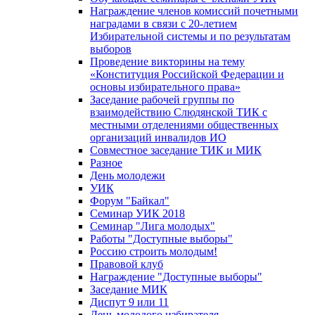
Награждение членов комиссий почетными
наградами в связи с 20-летием
Избирательной системы и по результатам
выборов
Проведение викторины на тему
«Конституция Российской Федерации и
основы избирательного права»
Заседание рабочей группы по
взаимодействию Слюдянской ТИК с
местными отделениями общественных
организаций инвалидов ИО
Совместное заседание ТИК и МИК
Разное
День молодежи
УИК
Форум "Байкал"
Семинар УИК 2018
Семинар "Лига молодых"
Работы "Доступные выборы"
Россию строить молодым!
Правовой клуб
Награждение "Доступные выборы"
Заседание МИК
Диспут 9 или 11
День молодого избирателя