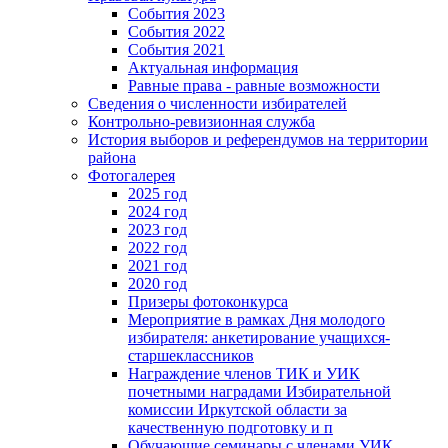
События 2023
События 2022
События 2021
Актуальная информация
Равные права - равные возможности
Сведения о численности избирателей
Контрольно-ревизионная служба
История выборов и референдумов на территории
района
Фотогалерея
2025 год
2024 год
2023 год
2022 год
2021 год
2020 год
Призеры фотоконкурса
Мероприятие в рамках Дня молодого
избирателя: анкетирование учащихся-
старшеклассников
Награждение членов ТИК и УИК
почетными наградами Избирательной
комиссии Иркутской области за
качественную подготовку и п
Обучающие семинары с членами УИК