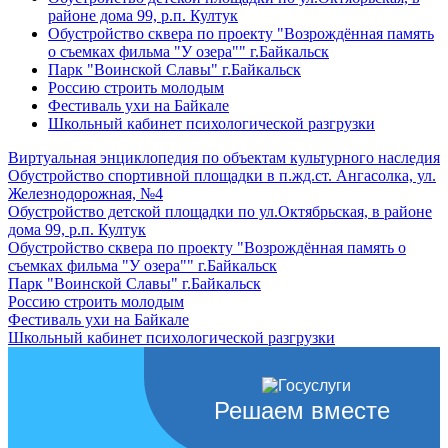
районе дома 99, р.п. Култук
Обустройство сквера по проекту "Возрождённая память
о съемках фильма "У озера"" г.Байкальск
Парк "Воинской Славы" г.Байкальск
Россию строить молодым
Фестиваль ухи на Байкале
Школьный кабинет психологической разгрузки
Виртуальная энциклопедия по объектам культурного наследия
Обустройство спортивной площадки в п.жд.ст. Ангасолка, ул.
Железнодорожная, №4
Обустройство детской площадки по ул.Октябрьская, в районе
дома 99, р.п. Култук
Обустройство сквера по проекту "Возрождённая память о
съемках фильма "У озера"" г.Байкальск
Парк "Воинской Славы" г.Байкальск
Россию строить молодым
Фестиваль ухи на Байкале
Школьный кабинет психологической разгрузки
Решаем вместе