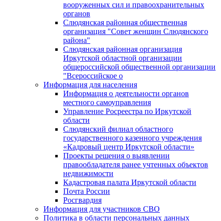
вооруженных сил и правоохранительных
органов
Слюдянская районная общественная
организация "Совет женщин Слюдянского
района"
Слюдянская районная организация
Иркутской областной организации
общероссийской общественной организации
"Всероссийское о
Информация для населения
Информация о деятельности органов
местного самоуправления
Управление Росреестра по Иркутской
области
Слюдянский филиал областного
государственного казенного учреждения
«Кадровый центр Иркутской области»
Проекты решения о выявлении
правообладателя ранее учтенных объектов
недвижимости
Кадастровая палата Иркутской области
Почта России
Росгвардия
Информация для участников СВО
Политика в области персональных данных