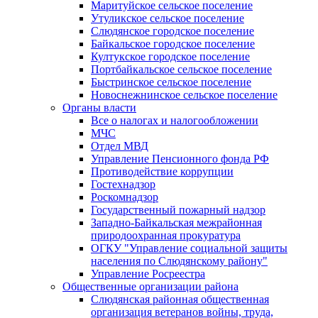
Маритуйское сельское поселение
Утуликское сельское поселение
Слюдянское городское поселение
Байкальское городское поселение
Култукское городское поселение
Портбайкальское сельское поселение
Быстринское сельское поселение
Новоснежнинское сельское поселение
Органы власти
Все о налогах и налогообложении
МЧС
Отдел МВД
Управление Пенсионного фонда РФ
Противодействие коррупции
Гостехнадзор
Роскомнадзор
Государственный пожарный надзор
Западно-Байкальская межрайонная
природоохранная прокуратура
ОГКУ "Управление социальной защиты
населения по Слюдянскому району"
Управление Росреестра
Общественные организации района
Слюдянская районная общественная
организация ветеранов войны, труда,