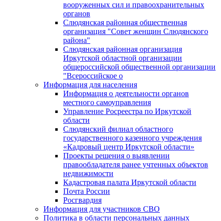
вооруженных сил и правоохранительных
органов
Слюдянская районная общественная
организация "Совет женщин Слюдянского
района"
Слюдянская районная организация
Иркутской областной организации
общероссийской общественной организации
"Всероссийское о
Информация для населения
Информация о деятельности органов
местного самоуправления
Управление Росреестра по Иркутской
области
Слюдянский филиал областного
государственного казенного учреждения
«Кадровый центр Иркутской области»
Проекты решения о выявлении
правообладателя ранее учтенных объектов
недвижимости
Кадастровая палата Иркутской области
Почта России
Росгвардия
Информация для участников СВО
Политика в области персональных данных