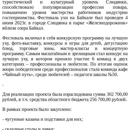
туристический и культурный уровень Слюдянки,
способствовало популяризации профессии повара,
повышению уровня мастерства работников индустрии
гостеприимства. Фестиваль ухи на Байкале был проведен 4
июня 2023г. в городе Слюдянка в парке «Железнодорожник»
вблизи озера Байкал.
Фестиваль включал в себя конкурсную программу на лучшую
уху, фото-выставку, конкурсы и игры для детей, дегустацию
блюд, торговые зоны, мастер-классы и концертную
программу. Самым масштабным и зрелищным стал конкурс на
лучшую уху, в котором приняло участие 6 команд в двух
категориях – профессионалы и любители. По итогам оценок
жюри победителем среди профессионалов стала команда кафе
«Чайный путь», среди любителей – педагоги школы №50.
.
Для реализации проекта была израсходована сумма 302 700,00
рублей, в т.ч. средства областного бюджета 256 700,00 рублей.
В рамках проекта было закуплено:
- чугунные казаны и подставки для них;
- складные столы и лавки;