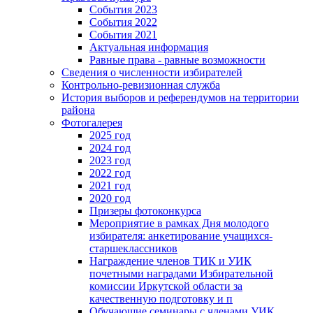
События 2023
События 2022
События 2021
Актуальная информация
Равные права - равные возможности
Сведения о численности избирателей
Контрольно-ревизионная служба
История выборов и референдумов на территории
района
Фотогалерея
2025 год
2024 год
2023 год
2022 год
2021 год
2020 год
Призеры фотоконкурса
Мероприятие в рамках Дня молодого
избирателя: анкетирование учащихся-
старшеклассников
Награждение членов ТИК и УИК
почетными наградами Избирательной
комиссии Иркутской области за
качественную подготовку и п
Обучающие семинары с членами УИК