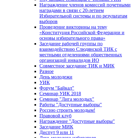
Награждение членов комиссий почетными
наградами в связи с 20-летием
Избирательной системы и по результатам
выборов
Проведение викторины на тему
«Конституция Российской Федерации и
основы избирательного права»
Заседание рабочей группы по
взаимодействию Слюдянской ТИК с
местными отделениями общественных
организаций инвалидов ИО
Совместное заседание ТИК и МИК
Разное
День молодежи
УИК
Форум "Байкал"
Семинар УИК 2018
Семинар "Лига молодых"
Работы "Доступные выборы"
Россию строить молодым!
Правовой клуб
Награждение "Доступные выборы"
Заседание МИК
Диспут 9 или 11
День молодого избирателя