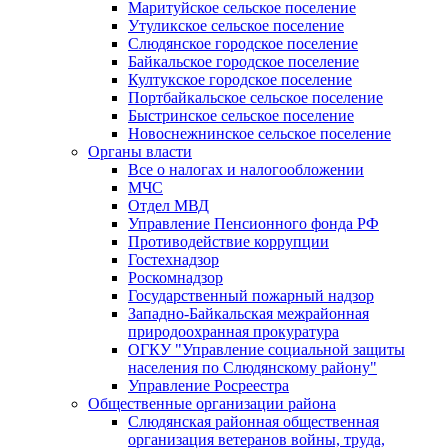
Маритуйское сельское поселение
Утуликское сельское поселение
Слюдянское городское поселение
Байкальское городское поселение
Култукское городское поселение
Портбайкальское сельское поселение
Быстринское сельское поселение
Новоснежнинское сельское поселение
Органы власти
Все о налогах и налогообложении
МЧС
Отдел МВД
Управление Пенсионного фонда РФ
Противодействие коррупции
Гостехнадзор
Роскомнадзор
Государственный пожарный надзор
Западно-Байкальская межрайонная
природоохранная прокуратура
ОГКУ "Управление социальной защиты
населения по Слюдянскому району"
Управление Росреестра
Общественные организации района
Слюдянская районная общественная
организация ветеранов войны, труда,