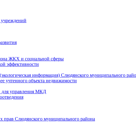
й учреждений
развития
зона ЖКХ и социальной сферы
кой эффективности
(экологическая информация) Слюдянского муниципального рай
нее учтенного объекта недвижимости
и для управления МКД
оотведения
их прав Слюдянского муниципального района