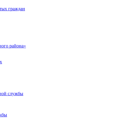
тых граждан
ого района»
х
ьной службы
жбы