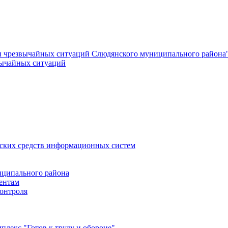
и чрезвычайных ситуаций Слюдянского муниципального района
вычайных ситуаций
еских средств информационных систем
ципального района
ентам
онтроля
лекс "Готов к труду и обороне"