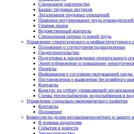
Социальное партнерство
Баланс трудовых ресурсов
Легализация трудовых отношений
Правовое регулирование труда руководителе
Горячая линия
Ведомственный контроль
Специальная оценка условий труда
Управление стратегического и инфраструктурного 
Положение о структурном подразделении
Градостроительство
Подготовка к прохождении отопительного се
Энергосбережение и повышение энергетичес
Проекты
Информация о состоянии окружающей среды 
Постановления о выявлении бесхозяйного ра
Контакты
Конкурс по отбору управляющей организаци
Схемы теплоснабжения, водоснабжения и вод
Управление социально-экономического развития
Контакты
Положение
Комиссия по делам несовершеннолетних и защите 
В помощь родителям
События и новости
Законодательство