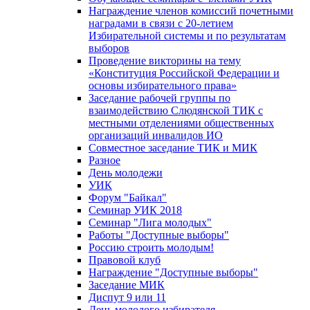
Награждение членов комиссий почетными
наградами в связи с 20-летием
Избирательной системы и по результатам
выборов
Проведение викторины на тему
«Конституция Российской Федерации и
основы избирательного права»
Заседание рабочей группы по
взаимодействию Слюдянской ТИК с
местными отделениями общественных
организаций инвалидов ИО
Совместное заседание ТИК и МИК
Разное
День молодежи
УИК
Форум "Байкал"
Семинар УИК 2018
Семинар "Лига молодых"
Работы "Доступные выборы"
Россию строить молодым!
Правовой клуб
Награждение "Доступные выборы"
Заседание МИК
Диспут 9 или 11
День молодого избирателя