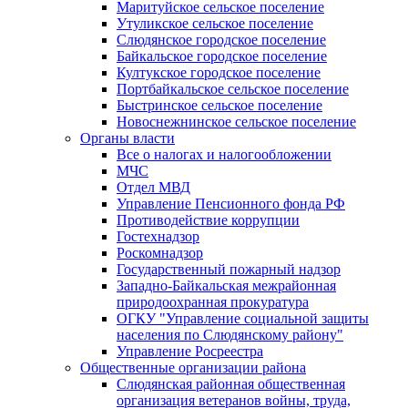
Маритуйское сельское поселение
Утуликское сельское поселение
Слюдянское городское поселение
Байкальское городское поселение
Култукское городское поселение
Портбайкальское сельское поселение
Быстринское сельское поселение
Новоснежнинское сельское поселение
Органы власти
Все о налогах и налогообложении
МЧС
Отдел МВД
Управление Пенсионного фонда РФ
Противодействие коррупции
Гостехнадзор
Роскомнадзор
Государственный пожарный надзор
Западно-Байкальская межрайонная
природоохранная прокуратура
ОГКУ "Управление социальной защиты
населения по Слюдянскому району"
Управление Росреестра
Общественные организации района
Слюдянская районная общественная
организация ветеранов войны, труда,