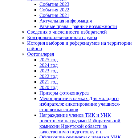
События 2023
События 2022
События 2021
Актуальная информация
Равные права - равные возможности
Сведения о численности избирателей
Контрольно-ревизионная служба
История выборов и референдумов на территории
района
Фотогалерея
2025 год
2024 год
2023 год
2022 год
2021 год
2020 год
Призеры фотоконкурса
Мероприятие в рамках Дня молодого
избирателя: анкетирование учащихся-
старшеклассников
Награждение членов ТИК и УИК
почетными наградами Избирательной
комиссии Иркутской области за
качественную подготовку и п
Обучающие семинары с членами УИК