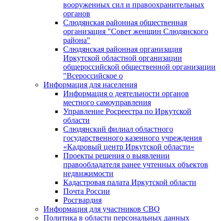
вооруженных сил и правоохранительных
органов
Слюдянская районная общественная
организация "Совет женщин Слюдянского
района"
Слюдянская районная организация
Иркутской областной организации
общероссийской общественной организации
"Всероссийское о
Информация для населения
Информация о деятельности органов
местного самоуправления
Управление Росреестра по Иркутской
области
Слюдянский филиал областного
государственного казенного учреждения
«Кадровый центр Иркутской области»
Проекты решения о выявлении
правообладателя ранее учтенных объектов
недвижимости
Кадастровая палата Иркутской области
Почта России
Росгвардия
Информация для участников СВО
Политика в области персональных данных