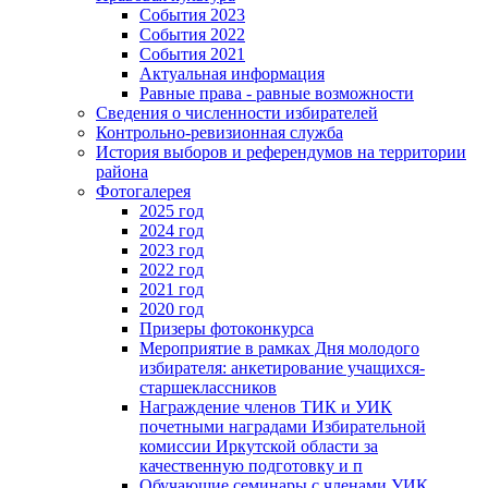
События 2023
События 2022
События 2021
Актуальная информация
Равные права - равные возможности
Сведения о численности избирателей
Контрольно-ревизионная служба
История выборов и референдумов на территории
района
Фотогалерея
2025 год
2024 год
2023 год
2022 год
2021 год
2020 год
Призеры фотоконкурса
Мероприятие в рамках Дня молодого
избирателя: анкетирование учащихся-
старшеклассников
Награждение членов ТИК и УИК
почетными наградами Избирательной
комиссии Иркутской области за
качественную подготовку и п
Обучающие семинары с членами УИК