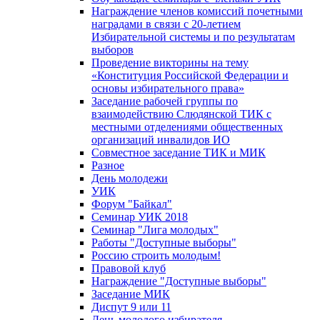
Награждение членов комиссий почетными
наградами в связи с 20-летием
Избирательной системы и по результатам
выборов
Проведение викторины на тему
«Конституция Российской Федерации и
основы избирательного права»
Заседание рабочей группы по
взаимодействию Слюдянской ТИК с
местными отделениями общественных
организаций инвалидов ИО
Совместное заседание ТИК и МИК
Разное
День молодежи
УИК
Форум "Байкал"
Семинар УИК 2018
Семинар "Лига молодых"
Работы "Доступные выборы"
Россию строить молодым!
Правовой клуб
Награждение "Доступные выборы"
Заседание МИК
Диспут 9 или 11
День молодого избирателя