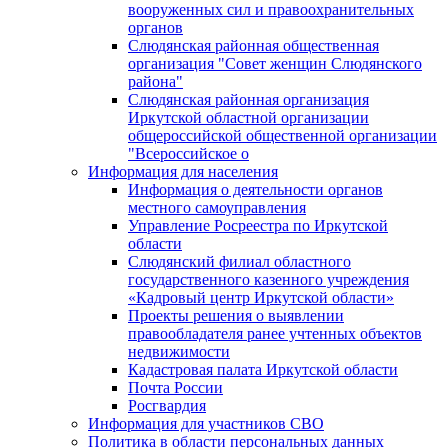
вооруженных сил и правоохранительных
органов
Слюдянская районная общественная
организация "Совет женщин Слюдянского
района"
Слюдянская районная организация
Иркутской областной организации
общероссийской общественной организации
"Всероссийское о
Информация для населения
Информация о деятельности органов
местного самоуправления
Управление Росреестра по Иркутской
области
Слюдянский филиал областного
государственного казенного учреждения
«Кадровый центр Иркутской области»
Проекты решения о выявлении
правообладателя ранее учтенных объектов
недвижимости
Кадастровая палата Иркутской области
Почта России
Росгвардия
Информация для участников СВО
Политика в области персональных данных