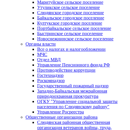
Маритуйское сельское поселение
Утуликское сельское поселение
Слюдянское городское поселение
Байкальское городское поселение
Култукское городское поселение
Портбайкальское сельское поселение
Быстринское сельское поселение
Новоснежнинское сельское поселение
Органы власти
Все о налогах и налогообложении
МЧС
Отдел МВД
Управление Пенсионного фонда РФ
Противодействие коррупции
Гостехнадзор
Роскомнадзор
Государственный пожарный надзор
Западно-Байкальская межрайонная
природоохранная прокуратура
ОГКУ "Управление социальной защиты
населения по Слюдянскому району"
Управление Росреестра
Общественные организации района
Слюдянская районная общественная
организация ветеранов войны, труда,