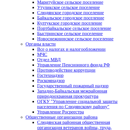
Маритуйское сельское поселение
Утуликское сельское поселение
Слюдянское городское поселение
Байкальское городское поселение
Култукское городское поселение
Портбайкальское сельское поселение
Быстринское сельское поселение
Новоснежнинское сельское поселение
Органы власти
Все о налогах и налогообложении
МЧС
Отдел МВД
Управление Пенсионного фонда РФ
Противодействие коррупции
Гостехнадзор
Роскомнадзор
Государственный пожарный надзор
Западно-Байкальская межрайонная
природоохранная прокуратура
ОГКУ "Управление социальной защиты
населения по Слюдянскому району"
Управление Росреестра
Общественные организации района
Слюдянская районная общественная
организация ветеранов войны, труда,