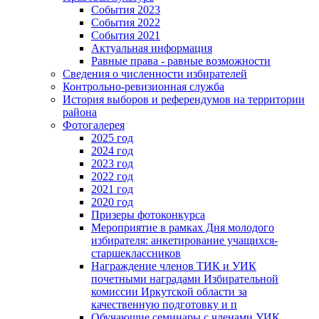
События 2023
События 2022
События 2021
Актуальная информация
Равные права - равные возможности
Сведения о численности избирателей
Контрольно-ревизионная служба
История выборов и референдумов на территории
района
Фотогалерея
2025 год
2024 год
2023 год
2022 год
2021 год
2020 год
Призеры фотоконкурса
Мероприятие в рамках Дня молодого
избирателя: анкетирование учащихся-
старшеклассников
Награждение членов ТИК и УИК
почетными наградами Избирательной
комиссии Иркутской области за
качественную подготовку и п
Обучающие семинары с членами УИК