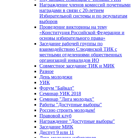
Награждение членов комиссий почетными
наградами в связи с 20-летием
Избирательной системы и по результатам
выборов
Проведение викторины на тему
«Конституция Российской Федерации и
основы избирательного права»
Заседание рабочей группы по
взаимодействию Слюдянской ТИК с
местными отделениями общественных
организаций инвалидов ИО
Совместное заседание ТИК и МИК
Разное
День молодежи
УИК
Форум "Байкал"
Семинар УИК 2018
Семинар "Лига молодых"
Работы "Доступные выборы"
Россию строить молодым!
Правовой клуб
Награждение "Доступные выборы"
Заседание МИК
Диспут 9 или 11
День молодого избирателя