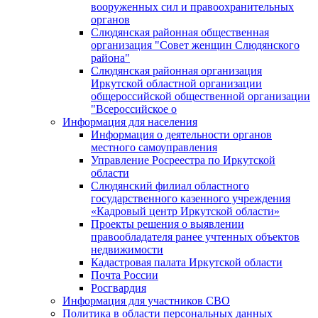
вооруженных сил и правоохранительных
органов
Слюдянская районная общественная
организация "Совет женщин Слюдянского
района"
Слюдянская районная организация
Иркутской областной организации
общероссийской общественной организации
"Всероссийское о
Информация для населения
Информация о деятельности органов
местного самоуправления
Управление Росреестра по Иркутской
области
Слюдянский филиал областного
государственного казенного учреждения
«Кадровый центр Иркутской области»
Проекты решения о выявлении
правообладателя ранее учтенных объектов
недвижимости
Кадастровая палата Иркутской области
Почта России
Росгвардия
Информация для участников СВО
Политика в области персональных данных