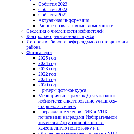
События 2023
События 2022
События 2021
Актуальная информация
Равные права - равные возможности
Сведения о численности избирателей
Контрольно-ревизионная служба
История выборов и референдумов на территории
района
Фотогалерея
2025 год
2024 год
2023 год
2022 год
2021 год
2020 год
Призеры фотоконкурса
Мероприятие в рамках Дня молодого
избирателя: анкетирование учащихся-
старшеклассников
Награждение членов ТИК и УИК
почетными наградами Избирательной
комиссии Иркутской области за
качественную подготовку и п
Обучающие семинары с членами УИК