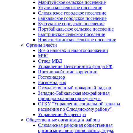
Маритуйское сельское поселение
Утуликское сельское поселение
Слюдянское городское поселение
Байкальское городское поселение
Култукское городское поселение
Портбайкальское сельское поселение
Быстринское сельское поселение
Новоснежнинское сельское поселение
Органы власти
Все о налогах и налогообложении
МЧС
Отдел МВД
Управление Пенсионного фонда РФ
Противодействие коррупции
Гостехнадзор
Роскомнадзор
Государственный пожарный надзор
Западно-Байкальская межрайонная
природоохранная прокуратура
ОГКУ "Управление социальной защиты
населения по Слюдянскому району"
Управление Росреестра
Общественные организации района
Слюдянская районная общественная
организация ветеранов войны, труда,