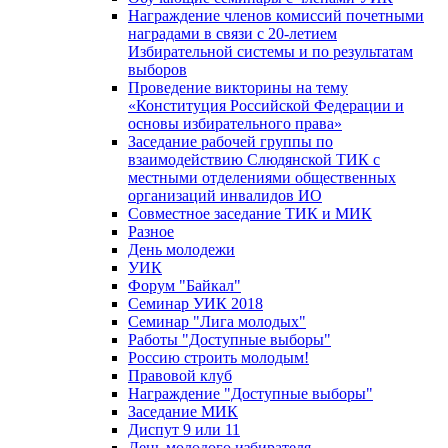
Награждение членов комиссий почетными
наградами в связи с 20-летием
Избирательной системы и по результатам
выборов
Проведение викторины на тему
«Конституция Российской Федерации и
основы избирательного права»
Заседание рабочей группы по
взаимодействию Слюдянской ТИК с
местными отделениями общественных
организаций инвалидов ИО
Совместное заседание ТИК и МИК
Разное
День молодежи
УИК
Форум "Байкал"
Семинар УИК 2018
Семинар "Лига молодых"
Работы "Доступные выборы"
Россию строить молодым!
Правовой клуб
Награждение "Доступные выборы"
Заседание МИК
Диспут 9 или 11
День молодого избирателя