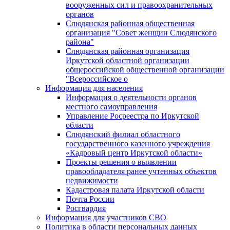
вооруженных сил и правоохранительных
органов
Слюдянская районная общественная
организация "Совет женщин Слюдянского
района"
Слюдянская районная организация
Иркутской областной организации
общероссийской общественной организации
"Всероссийское о
Информация для населения
Информация о деятельности органов
местного самоуправления
Управление Росреестра по Иркутской
области
Слюдянский филиал областного
государственного казенного учреждения
«Кадровый центр Иркутской области»
Проекты решения о выявлении
правообладателя ранее учтенных объектов
недвижимости
Кадастровая палата Иркутской области
Почта России
Росгвардия
Информация для участников СВО
Политика в области персональных данных