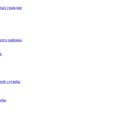
тых граждан
ого района»
х
ьной службы
жбы