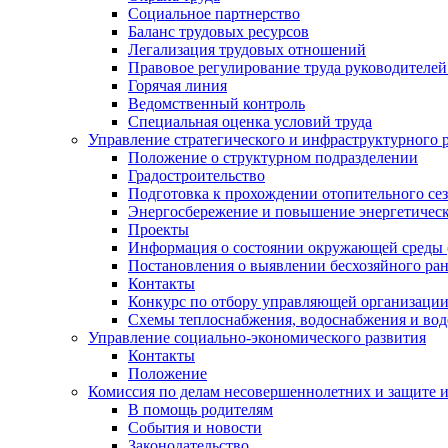
Социальное партнерство
Баланс трудовых ресурсов
Легализация трудовых отношений
Правовое регулирование труда руководителе
Горячая линия
Ведомственный контроль
Специальная оценка условий труда
Управление стратегического и инфраструктурного 
Положение о структурном подразделении
Градостроительство
Подготовка к прохождении отопительного се
Энергосбережение и повышение энергетичес
Проекты
Информация о состоянии окружающей среды 
Постановления о выявлении бесхозяйного ра
Контакты
Конкурс по отбору управляющей организаци
Схемы теплоснабжения, водоснабжения и вод
Управление социально-экономического развития
Контакты
Положение
Комиссия по делам несовершеннолетних и защите 
В помощь родителям
События и новости
Законодательство