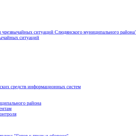
и чрезвычайных ситуаций Слюдянского муниципального района
вычайных ситуаций
еских средств информационных систем
ципального района
ентам
онтроля
лекс "Готов к труду и обороне"