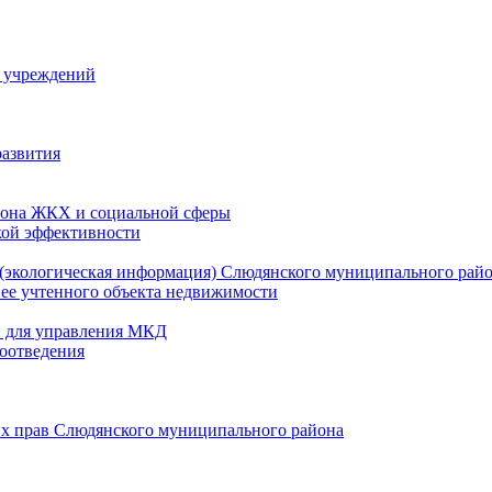
й учреждений
развития
зона ЖКХ и социальной сферы
кой эффективности
(экологическая информация) Слюдянского муниципального рай
нее учтенного объекта недвижимости
и для управления МКД
оотведения
их прав Слюдянского муниципального района