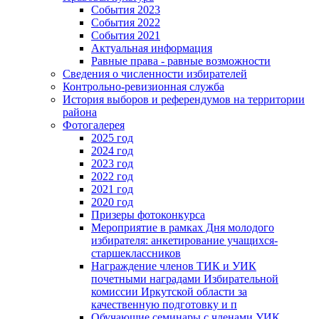
События 2023
События 2022
События 2021
Актуальная информация
Равные права - равные возможности
Сведения о численности избирателей
Контрольно-ревизионная служба
История выборов и референдумов на территории
района
Фотогалерея
2025 год
2024 год
2023 год
2022 год
2021 год
2020 год
Призеры фотоконкурса
Мероприятие в рамках Дня молодого
избирателя: анкетирование учащихся-
старшеклассников
Награждение членов ТИК и УИК
почетными наградами Избирательной
комиссии Иркутской области за
качественную подготовку и п
Обучающие семинары с членами УИК