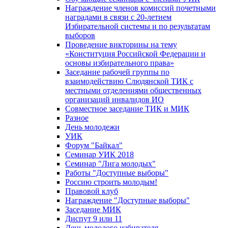
Награждение членов комиссий почетными
наградами в связи с 20-летием
Избирательной системы и по результатам
выборов
Проведение викторины на тему
«Конституция Российской Федерации и
основы избирательного права»
Заседание рабочей группы по
взаимодействию Слюдянской ТИК с
местными отделениями общественных
организаций инвалидов ИО
Совместное заседание ТИК и МИК
Разное
День молодежи
УИК
Форум "Байкал"
Семинар УИК 2018
Семинар "Лига молодых"
Работы "Доступные выборы"
Россию строить молодым!
Правовой клуб
Награждение "Доступные выборы"
Заседание МИК
Диспут 9 или 11
День молодого избирателя