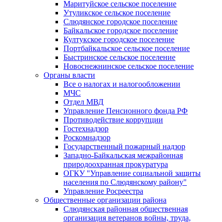
Маритуйское сельское поселение
Утуликское сельское поселение
Слюдянское городское поселение
Байкальское городское поселение
Култукское городское поселение
Портбайкальское сельское поселение
Быстринское сельское поселение
Новоснежнинское сельское поселение
Органы власти
Все о налогах и налогообложении
МЧС
Отдел МВД
Управление Пенсионного фонда РФ
Противодействие коррупции
Гостехнадзор
Роскомнадзор
Государственный пожарный надзор
Западно-Байкальская межрайонная
природоохранная прокуратура
ОГКУ "Управление социальной защиты
населения по Слюдянскому району"
Управление Росреестра
Общественные организации района
Слюдянская районная общественная
организация ветеранов войны, труда,