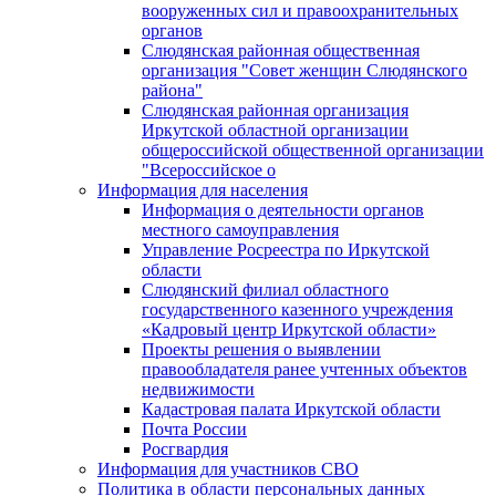
вооруженных сил и правоохранительных
органов
Слюдянская районная общественная
организация "Совет женщин Слюдянского
района"
Слюдянская районная организация
Иркутской областной организации
общероссийской общественной организации
"Всероссийское о
Информация для населения
Информация о деятельности органов
местного самоуправления
Управление Росреестра по Иркутской
области
Слюдянский филиал областного
государственного казенного учреждения
«Кадровый центр Иркутской области»
Проекты решения о выявлении
правообладателя ранее учтенных объектов
недвижимости
Кадастровая палата Иркутской области
Почта России
Росгвардия
Информация для участников СВО
Политика в области персональных данных