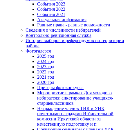
События 2023
События 2022
События 2021
Актуальная информация
Равные права - равные возможности
Сведения о численности избирателей
Контрольно-ревизионная служба
История выборов и референдумов на территории
района
Фотогалерея
2025 год
2024 год
2023 год
2022 год
2021 год
2020 год
Призеры фотоконкурса
Мероприятие в рамках Дня молодого
избирателя: анкетирование учащихся-
старшеклассников
Награждение членов ТИК и УИК
почетными наградами Избирательной
комиссии Иркутской области за
качественную подготовку и п
Обучающие семинары с членами УИК