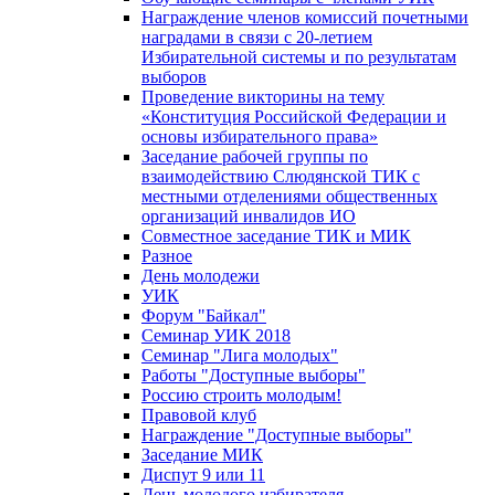
Награждение членов комиссий почетными
наградами в связи с 20-летием
Избирательной системы и по результатам
выборов
Проведение викторины на тему
«Конституция Российской Федерации и
основы избирательного права»
Заседание рабочей группы по
взаимодействию Слюдянской ТИК с
местными отделениями общественных
организаций инвалидов ИО
Совместное заседание ТИК и МИК
Разное
День молодежи
УИК
Форум "Байкал"
Семинар УИК 2018
Семинар "Лига молодых"
Работы "Доступные выборы"
Россию строить молодым!
Правовой клуб
Награждение "Доступные выборы"
Заседание МИК
Диспут 9 или 11
День молодого избирателя