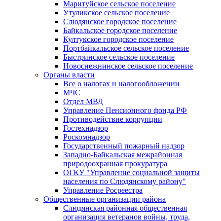
Маритуйское сельское поселение
Утуликское сельское поселение
Слюдянское городское поселение
Байкальское городское поселение
Култукское городское поселение
Портбайкальское сельское поселение
Быстринское сельское поселение
Новоснежнинское сельское поселение
Органы власти
Все о налогах и налогообложении
МЧС
Отдел МВД
Управление Пенсионного фонда РФ
Противодействие коррупции
Гостехнадзор
Роскомнадзор
Государственный пожарный надзор
Западно-Байкальская межрайонная
природоохранная прокуратура
ОГКУ "Управление социальной защиты
населения по Слюдянскому району"
Управление Росреестра
Общественные организации района
Слюдянская районная общественная
организация ветеранов войны, труда,