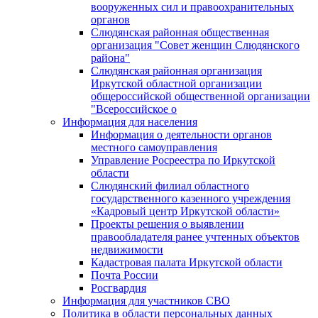
вооруженных сил и правоохранительных
органов
Слюдянская районная общественная
организация "Совет женщин Слюдянского
района"
Слюдянская районная организация
Иркутской областной организации
общероссийской общественной организации
"Всероссийское о
Информация для населения
Информация о деятельности органов
местного самоуправления
Управление Росреестра по Иркутской
области
Слюдянский филиал областного
государственного казенного учреждения
«Кадровый центр Иркутской области»
Проекты решения о выявлении
правообладателя ранее учтенных объектов
недвижимости
Кадастровая палата Иркутской области
Почта России
Росгвардия
Информация для участников СВО
Политика в области персональных данных