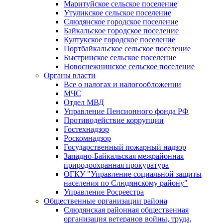
Маритуйское сельское поселение
Утуликское сельское поселение
Слюдянское городское поселение
Байкальское городское поселение
Култукское городское поселение
Портбайкальское сельское поселение
Быстринское сельское поселение
Новоснежнинское сельское поселение
Органы власти
Все о налогах и налогообложении
МЧС
Отдел МВД
Управление Пенсионного фонда РФ
Противодействие коррупции
Гостехнадзор
Роскомнадзор
Государственный пожарный надзор
Западно-Байкальская межрайонная
природоохранная прокуратура
ОГКУ "Управление социальной защиты
населения по Слюдянскому району"
Управление Росреестра
Общественные организации района
Слюдянская районная общественная
организация ветеранов войны, труда,