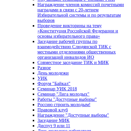
Награждение членов комиссий почетными
наградами в связи с 20-летием
Избирательной системы и по результатам
выборов
Проведение викторины на тему
«Конституция Российской Федерации и
основы избирательного права»
Заседание рабочей группы по
взаимодействию Слюдянской ТИК с
местными отделениями общественных
организаций инвалидов ИО
Совместное заседание ТИК и МИК
Разное
День молодежи
УИК
Форум "Байкал"
Семинар УИК 2018
Семинар "Лига молодых"
Работы "Доступные выборы"
Россию строить молодым!
Правовой клуб
Награждение "Доступные выборы"
Заседание МИК
Диспут 9 или 11
День молодого избирателя