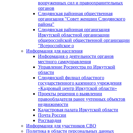
вооруженных сил и правоохранительных
органов
Слюдянская районная общественная
организация "Совет женщин Слюдянского
района"
Слюдянская районная организация
Иркутской областной организации
общероссийской общественной организации
"Всероссийское о
Информация для населения
Информация о деятельности органов
местного самоуправления
Управление Росреестра по Иркутской
области
Слюдянский филиал областного
государственного казенного учреждения
«Кадровый центр Иркутской области»
Проекты решения о выявлении
правообладателя ранее учтенных объектов
недвижимости
Кадастровая палата Иркутской области
Почта России
Росгвардия
Информация для участников СВО
Политика в области персональных данных