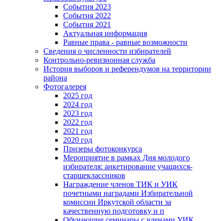
События 2023
События 2022
События 2021
Актуальная информация
Равные права - равные возможности
Сведения о численности избирателей
Контрольно-ревизионная служба
История выборов и референдумов на территории
района
Фотогалерея
2025 год
2024 год
2023 год
2022 год
2021 год
2020 год
Призеры фотоконкурса
Мероприятие в рамках Дня молодого
избирателя: анкетирование учащихся-
старшеклассников
Награждение членов ТИК и УИК
почетными наградами Избирательной
комиссии Иркутской области за
качественную подготовку и п
Обучающие семинары с членами УИК